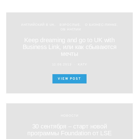
АНГЛИЙСКИЙ В UK
ВЗРОСЛЫЕ
О БИЗНЕС-ЛИНКЕ
ОБ АНГЛИИ
Keep dreaming and go to UK with
Business Link, или как сбываются
мечты
11.06.2013
KATY
VIEW POST
НОВОСТИ
30 сентября – старт новой
программы Foundation от LSE