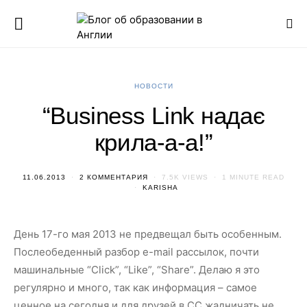
НОВОСТИ
“Business Link надає
крила-а-а!”
11.06.2013
2 КОММЕНТАРИЯ
7.5K VIEWS
1 MINUTE READ
KARISHA
День 17-го мая 2013 не предвещал быть особенным.
Послеобеденный разбор e-mail рассылок, почти
машинальные “Click”, “Like”, “Share”. Делаю я это
регулярно и много, так как информация – самое
ценное на сегодня и для друзей в СС жадничать не