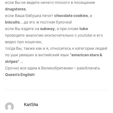
если Вы не видите ничего плохого в посещении
drugstores
,
если Ваша бабушка печет
chocolate сookies
, а
biscuits
… да это ж постная булочка!
если Вы ездите на
subway
, а при слове
tube
проводите аналогию исключительно с youtube и его
видео про кошечек,
тогда Вы, также как и я, относитесь к категории людей
по уши увязших в английский язык
“american stars &
stripes”
…
Срочно все едем в Великобританию – разоблачать
Queen’s English
!
KariSha