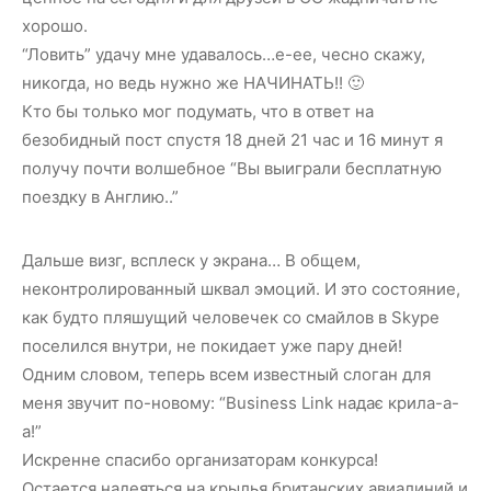
хорошо.
“Ловить” удачу мне удавалось…е-ее, чесно скажу,
никогда, но ведь нужно же НАЧИНАТЬ!! 🙂
Кто бы только мог подумать, что в ответ на
безобидный пост спустя 18 дней 21 час и 16 минут я
получу почти волшебное “Вы выиграли бесплатную
поездку в Англию..”
Дальше визг, всплеск у экрана… В общем,
неконтролированный шквал эмоций. И это состояние,
как будто пляшущий человечек со смайлов в Skype
поселился внутри, не покидает уже пару дней!
Одним словом, теперь всем известный слоган для
меня звучит по-новому: “Business Link надає крила-а-
а!”
Искренне спасибо организаторам конкурса!
Остается надеяться на крылья британских авиалиний и