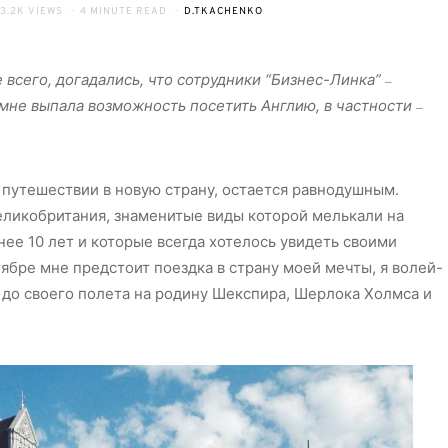
3.2K VIEWS
4 MINUTE READ
D.TKACHENKO
 всего, догадались, что сотрудники “Бизнес-Линка”
–
и мне выпала возможность посетить Англию, в частности
–
 путешествии в новую страну, остается равнодушным.
Великобритания, знаменитые виды которой мелькали на
нее 10 лет и которые всегда хотелось увидеть своими
нтябре мне предстоит поездка в страну моей мечты, я волей-
и до своего полета на родину Шекспира, Шерлока Холмса и