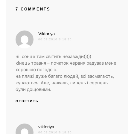
7 COMMENTS
:
Viktoriya
06.02.2010 В 18:35
ні, сонце там світить незавжди)))))
кінець травня – початок червня радував мене
хорошою погодою.
на пляжі дуже багато людей, всі засмагають,
купаються. Але, нажаль, липень і серпень
були дощовими.
ОТВЕТИТЬ
:
viktoriya
06.02.2010 В 18:36