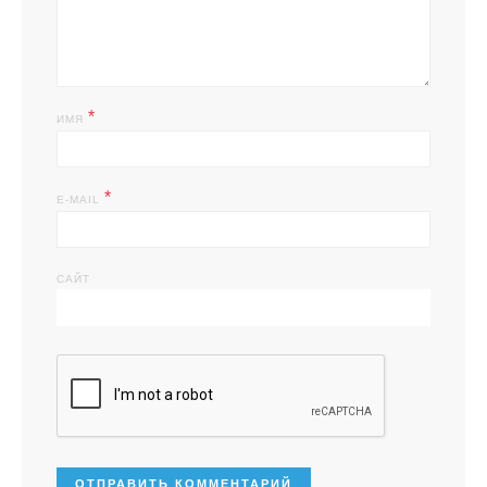
*
ИМЯ
*
E-MAIL
САЙТ