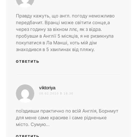
Правду кажуть, що англ. погоду неможливо
передбачит. Вранці може світити сонце,а
через годину за вікном ллє, як з відра.
пробувши в Англії 5 місяців, я не ризикнула
покупатися в Ла Манші, хоть мій дім
знаходився в 5 хвилинах від пляжу.
ОТВЕТИТЬ
:
viktoriya
06.02.2010 В 18:36
поїздивши практично по всій Англія, Борнмут
для мене саме красиве і саме рідненьке
місто. Сумую…
ОТВЕТИТЬ