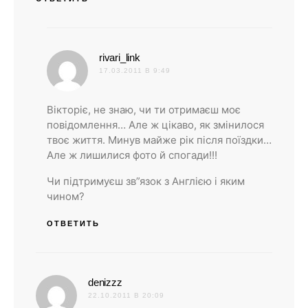
:
rivari_link
17.03.2011 В 9:49
Вікторіє, не знаю, чи ти отримаєш моє
повідомлення… Але ж цікаво, як змінилося
твоє життя. Минув майже рік після поїздки…
Але ж лишилися фото й спогади!!!
Чи підтримуєш зв”язок з Англією і яким
чином?
ОТВЕТИТЬ
:
denizzz
22.10.2011 В 20:09