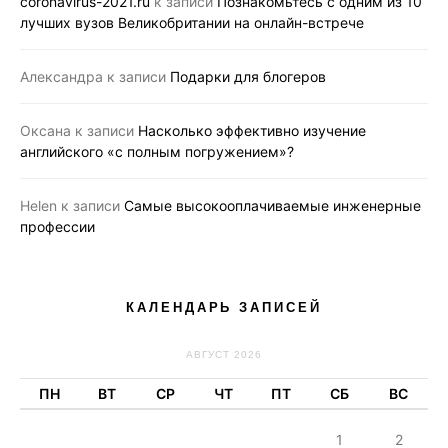
coronavirus-2021.ru
к записи
Познакомьтесь с одним из 10
лучших вузов Великобритании на онлайн-встрече
Александра
к записи
Подарки для блогеров
Оксана
к записи
Насколько эффективно изучение
английского «с полным погружением»?
Helen
к записи
Самые высокооплачиваемые инженерные
профессии
КАЛЕНДАРЬ ЗАПИСЕЙ
АВГУСТ 2026
ПН
ВТ
СР
ЧТ
ПТ
СБ
ВС
1
2