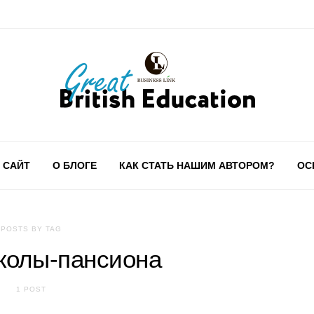
 САЙТ
О БЛОГЕ
КАК СТАТЬ НАШИМ АВТОРОМ?
ОС
POSTS BY TAG
колы-пансиона
1 POST