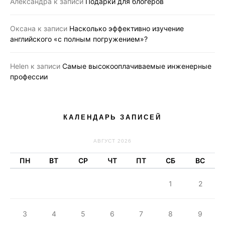
Александра
к записи
Подарки для блогеров
Оксана
к записи
Насколько эффективно изучение
английского «с полным погружением»?
Helen
к записи
Самые высокооплачиваемые инженерные
профессии
КАЛЕНДАРЬ ЗАПИСЕЙ
АВГУСТ 2026
ПН
ВТ
СР
ЧТ
ПТ
СБ
ВС
1
2
3
4
5
6
7
8
9