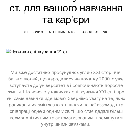
ст. для вашого навчання
та кар’єри
30.08.2019
NO COMMENTS
BUSINESS LINK
Ми вже достатньо просунулись углиб XXI сторіччя:
багато людей, що народилися на початку 2000-х уже
вступають до університетів і розпочинають доросле
життя. Що нового у навичках спілкування XXI ст. і про
які саме навички йде мова? Звернімо увагу на те, яких
радикальних змін зазнають шляхи нашої взаємодії та
співпраці одне з одним у світі, що стає дедалі більш
космополітичним та автоматизованим, промкнутим
унутрішніми зв’язками.