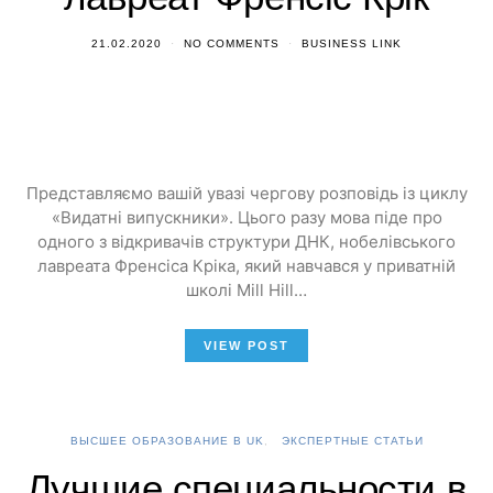
21.02.2020
NO COMMENTS
BUSINESS LINK
Представляємо вашій увазі чергову розповідь із циклу
«Видатні випускники». Цього разу мова піде про
одного з відкривачів структури ДНК, нобелівського
лавреата Френсіса Кріка, який навчався у приватній
школі Mill Hill…
VIEW POST
ВЫСШЕЕ ОБРАЗОВАНИЕ В UK
ЭКСПЕРТНЫЕ СТАТЬИ
Лучшие специальности в