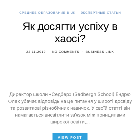
СРЕДНЕЕ ОБРАЗОВАНИЕ В UK
ЭКСПЕРТНЫЕ СТАТЬИ
Як досягти успіху в
хаосі?
22.11.2019
NO COMMENTS
BUSINESS LINK
Директор школи «Седбер» (Sedbergh School) Ендрю
Флек убачає відповідь на це питання у широті досвіду
та розвиткові різнобічних навичок. У своїй статті він
намагається висвітлити зв’язок між принципами
широкої освіти,…
VIEW POST