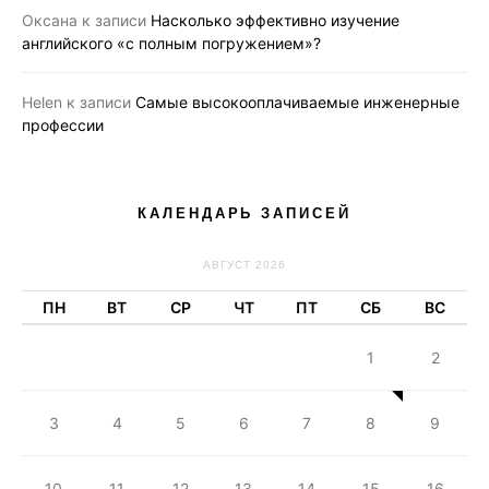
Оксана
к записи
Насколько эффективно изучение
английского «с полным погружением»?
Helen
к записи
Самые высокооплачиваемые инженерные
профессии
КАЛЕНДАРЬ ЗАПИСЕЙ
АВГУСТ 2026
ПН
ВТ
СР
ЧТ
ПТ
СБ
ВС
1
2
3
4
5
6
7
8
9
10
11
12
13
14
15
16