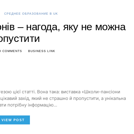
СРЕДНЕЕ ОБРАЗОВАНИЕ В UK
нів – нагода, яку не можна
опустити
O COMMENTS
BUSINESS LINK
езою цієї статті. Вона така: виставка «Школи-пансіони
ікавий захід, який не страшно й пропустити, а унікальна
ати потрібну інформацію…
VIEW POST