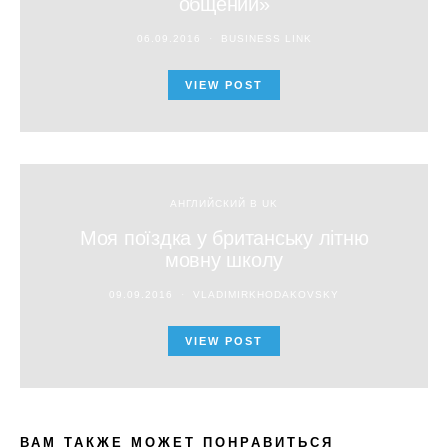
общении»
06.09.2016
BUSINESS LINK
VIEW POST
АНГЛИЙСКИЙ В UK
Моя поїздка у британську літню
мовну школу
09.09.2016
VLADIMIRKHODAKOVSKY
VIEW POST
ВАМ ТАКЖЕ МОЖЕТ ПОНРАВИТЬСЯ