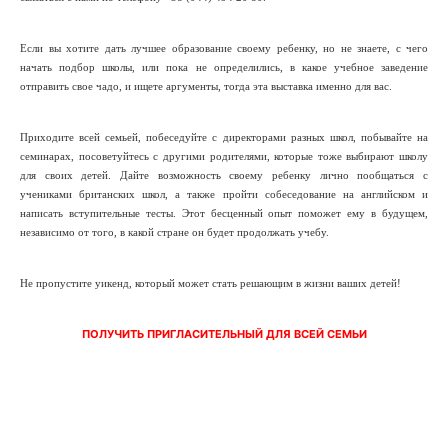
Если вы хотите дать лучшее образование своему ребенку, но не знаете, с чего
начать подбор школы, или пока не определились, в какое учебное заведение
отправить свое чадо, и ищете аргументы, тогда эта выставка именно для вас.
Приходите всей семьей, побеседуйте с директорами разных школ, побывайте на
семинарах, посоветуйтесь с другими родителями, которые тоже выбирают школу
для своих детей. Дайте возможность своему ребенку лично пообщаться с
учениками британских школ, а также пройти собеседование на английском и
написать вступительные тесты. Этот бесценный опыт поможет ему в будущем,
независимо от того, в какой стране он будет продолжать учебу.
Не пропустите уикенд, который может стать решающим в жизни ваших детей!
ПОЛУЧИТЬ ПРИГЛАСИТЕЛЬНЫЙ ДЛЯ ВСЕЙ СЕМЬИ
Получить пригласительный