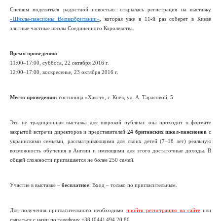
Спешим поделиться радостной новостью: открылась регистрация на выставку
«Школы-пансионы Великобритании»
, которая уже в 11-й раз соберет в Киеве
элитные частные школы Соединенного Королевства.
Время проведения:
11:00–17:00, суббота, 22 октября 2016 г.
12:00–17:00, воскресенье, 23 октября 2016 г.
Место проведения:
гостиница «Хаятт», г. Киев, ул. А. Тарасовой, 5
Это не традиционная выставка для широкой публики: она проходит в формате
закрытой встречи директоров и представителей
24 британских школ-пансионов
с
украинскими семьями, рассматривающими для своих детей (7–18 лет) реальную
возможность обучения в Англии и имеющими для этого достаточные доходы. В
общей сложности приглашается не более 250 семей.
Участие в выставке –
бесплатное
. Вход – только по пригласительным.
Для получения пригласительного необходимо
пройти регистрацию на сайте
или
связаться с нами по телефону +38 (044) 494 20 80.