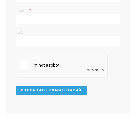
*
E-MAIL
САЙТ