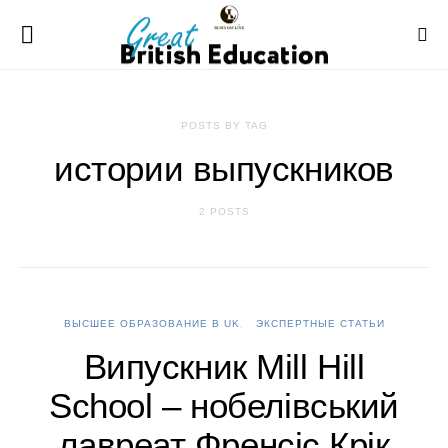
POSTS BY TAG
истории выпускников
2 POSTS
ВЫСШЕЕ ОБРАЗОВАНИЕ В UK
ЭКСПЕРТНЫЕ СТАТЬИ
Випускник Mill Hill
School – нобелівський
лавреат Френсіс Крік