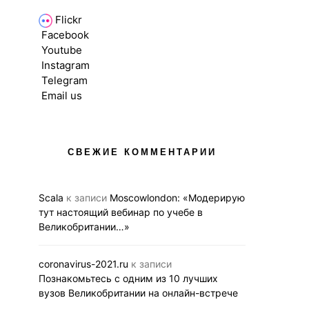
Flickr
Facebook
Youtube
Instagram
Telegram
Email us
ВЫСШЕЕ ОБРАЗОВАНИЕ В UK
АНГЛИЙСКИЙ В UK
НОВОСТИ
ВЫСШЕЕ ОБРАЗОВАНИ
НОВОС
СВЕЖИЕ КОММЕНТАРИИ
Познакомьтесь с одним из
СРЕДНЕЕ ОБРАЗО
10 лучших вузов
Вторая вирт
Великобритании
выставка бри
Scala
к записи
Moscowlondon: «Модерирую
на онлайн-встрече
образования
тут настоящий вебинар по учебе в
сентяб
Великобритании…»
29.10.2020
BUSINESS LINK
21.09.2020
BUS
coronavirus-2021.ru
к записи
Познакомьтесь с одним из 10 лучших
вузов Великобритании на онлайн-встрече