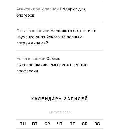
Александра
к записи
Подарки для
блогеров
Оксана
к записи
Насколько эффективно
изучение английского «с полным
погружением»?
Helen
к записи
Самые
высокооплачиваемые инженерные
профессии
КАЛЕНДАРЬ ЗАПИСЕЙ
АВГУСТ 2026
ПН
ВТ
СР
ЧТ
ПТ
СБ
ВС