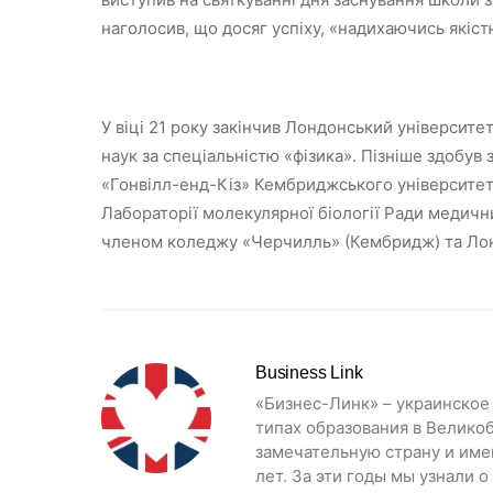
наголосив, що досяг успіху, «надихаючись якістю
У віці 21 року закінчив Лондонський університ
наук за спеціальністю «фізика». Пізніше здобув
«Гонвілл-енд-Кіз» Кембриджського університет
Лабораторії молекулярної біології Ради медич
членом коледжу «Черчилль» (Кембридж) та Лон
Business Link
«Бизнес-Линк» – украинское
типах образования в Велико
замечательную страну и име
лет. За эти годы мы узнали 