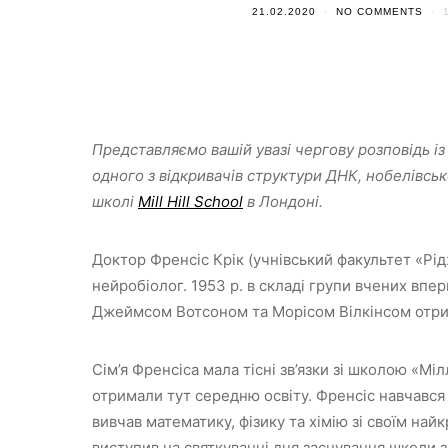
21.02.2020
NO COMMENTS
Представляємо вашій увазі чергову розповідь із
одного з відкривачів структури ДНК, нобелівськ
школі
Mill Hill School
в Лондоні.
Доктор Френсіс Крік (учнівський факультет «Рід
нейробіолог. 1953 р. в складі групи вчених впер
Джеймсом Вотсоном та Морісом Вілкінсом отрим
Сім’я Френсіса мала тісні зв’язки зі школою «Мі
отримали тут середню освіту. Френсіс навчався 
вивчав математику, фізику та хімію зі своїм н
виступив на святкуванні дня заснування школи з