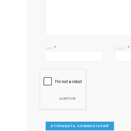
*
*
ИМЯ
E-MAIL