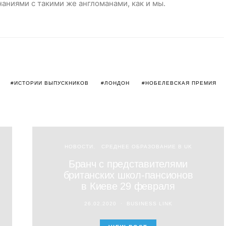
аниями с такими же англоманами, как и мы.
ИСТОРИИ ВЫПУСКНИКОВ
ЛОНДОН
НОБЕЛЕВСКАЯ ПРЕМИЯ
НОВОСТИ
СРЕДНЕЕ ОБРАЗОВАНИЕ В UK
Бранч с представителями
британских школ-пансионов
в Киеве 29 февраля
26.02.2020
BUSINESS LINK