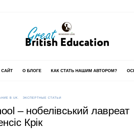
 САЙТ
О БЛОГЕ
КАК СТАТЬ НАШИМ АВТОРОМ?
ОС
НИЕ В UK
ЭКСПЕРТНЫЕ СТАТЬИ
chool – нобелівський лавреат
нсіс Крік