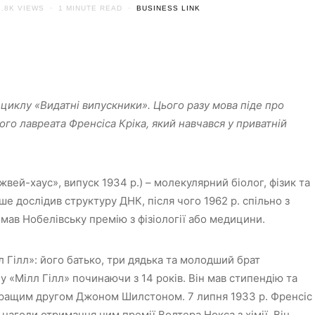
1.8K VIEWS
1 MINUTE READ
BUSINESS LINK
 циклу «Видатні випускники». Цього разу мова піде про
ого лавреата Френсіса Кріка, який навчався у приватній
жвей-хаус», випуск 1934 р.) – молекулярний біолог, фізик та
ше дослідив структуру ДНК, після чого 1962 р. спільно з
ав Нобелівську премію з фізіології або медицини.
лл Гілл»: його батько, три дядька та молодший брат
у «Мілл Гілл» починаючи з 14 років. Він мав стипендію та
айкращим другом Джоном Шилстоном. 7 липня 1933 р. Френсіс
 нагоди отримання ним премії Волтера Нокса з хімії. Він