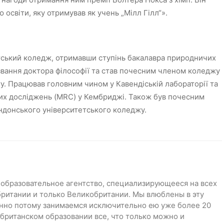
 освіти, яку отримував як учень „Мілл Гілл“».
етський коледж, отримавши ступінь бакалавра природничих
 звання доктора філософії та став почесним членом коледжу
у. Працював головним чином у Кавендіській лабораторії та
них досліджень (MRC) у Кембриджі. Також був почесним
донського університетського коледжу.
 образовательное агентство, специализирующееся на всех
британии и только Великобритании. Мы влюблены в эту
нно потому занимаемся исключительно ею уже более 20
о британском образовании все, что только можно и