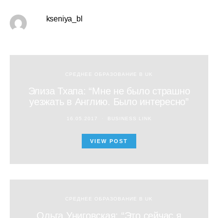
kseniya_bl
СРЕДНЕЕ ОБРАЗОВАНИЕ В UK
Элиза Тхапа: “Мне не было страшно
уезжать в Англию. Было интересно”
16.05.2017
BUSINESS LINK
VIEW POST
СРЕДНЕЕ ОБРАЗОВАНИЕ В UK
Ольга Униговская: “Это сейчас я