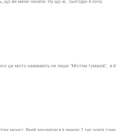
ь, що ви мене чекали. Ну що ж, сьогодні я хочу
речі це місто називають не лише “Містом туманів”, а й
отих монет. Який заховалася в землю 2 тис років тому.