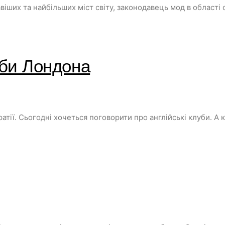
ших та найбільших міст світу, законодавець мод в області одя
уби Лондона
тії. Сьогодні хочеться поговорити про англійські клуби. А 