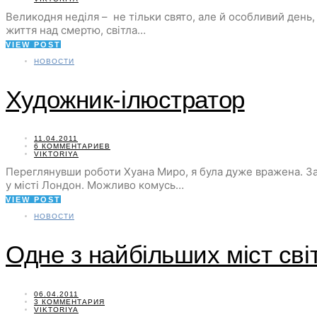
Великодня неділя – не тільки свято, але й особливий день
життя над смертю, світла…
VIEW POST
НОВОСТИ
Художник-ілюстратор
11.04.2011
6 КОММЕНТАРИЕВ
VIKTORIYA
Переглянувши роботи Хуана Миро, я була дуже вражена. Зах
у місті Лондон. Можливо комусь…
VIEW POST
НОВОСТИ
Одне з найбільших міст сві
06.04.2011
3 КОММЕНТАРИЯ
VIKTORIYA