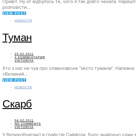
Привіт. Ну от відбулось те, чого я так довго чекала. Наре
розповісти…
VIEW POST
НОВОСТИ
Туман
25.02.2011
3 КОММЕНТАРИЯ
VIKTORIYA
Хто з нас не чув про славнозвісне “місто туманів”. Напевн
«Великий…
VIEW POST
НОВОСТИ
Скарб
04.02.2011
NO COMMENTS
VIKTORIYA
У Велекобританії в графстві Саффолк. Було знайдено один з