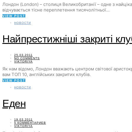
Лондон (London) – столиця Великобританії – одне з найцікаві
відчувається тісне переплетення тисячолітньої…
VIEW POST
НОВОСТИ
Найпрестижніші закриті кл
25.03.2011
NO COMMENTS
VIKTORIYA
Як нам відомо, Лондон вважають центром світової аристокра
вам ТОП 10, англійських закритих клубів.
VIEW POST
НОВОСТИ
Еден
19.03.2011
5 КОММЕНТАРИЕВ
VIKTORIYA