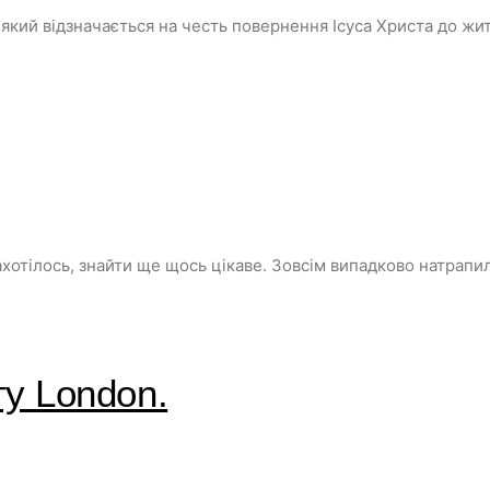
, який відзначається на честь повернення Ісуса Христа до ж
отілось, знайти ще щось цікаве. Зовсім випадково натрапил
ту London.