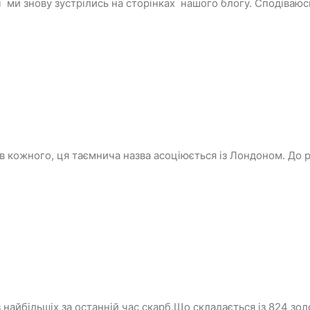
шті ми знову зустрілись на сторінках нашого блогу. Сподіваюс
е в кожного, ця таємнича назва асоціюється із Лондоном. До 
 найбільшіх за останній час скарб.Що складається із 824 зол