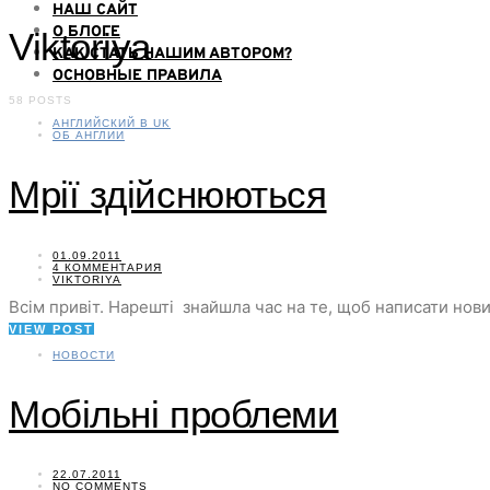
НАШ САЙТ
О БЛОГЕ
Viktoriya
КАК СТАТЬ НАШИМ АВТОРОМ?
ОСНОВНЫЕ ПРАВИЛА
58 POSTS
АНГЛИЙСКИЙ В UK
ОБ АНГЛИИ
Мрії здійснюються
01.09.2011
4 КОММЕНТАРИЯ
VIKTORIYA
Всім привіт. Нарешті знайшла час на те, щоб написати нови
VIEW POST
НОВОСТИ
Мобільні проблеми
22.07.2011
NO COMMENTS