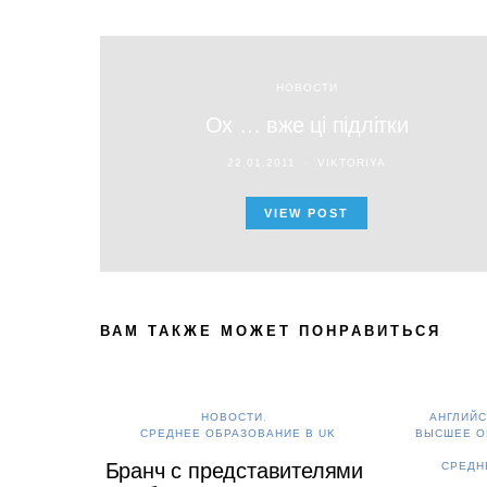
НОВОСТИ
Ох … вже ці підлітки
22.01.2011
VIKTORIYA
VIEW POST
ВАМ ТАКЖЕ МОЖЕТ ПОНРАВИТЬСЯ
НОВОСТИ
АНГЛИЙС
СРЕДНЕЕ ОБРАЗОВАНИЕ В UK
ВЫСШЕЕ О
Бранч с представителями
СРЕДН