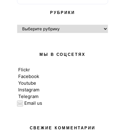
РУБРИКИ
РУБРИКИ
МЫ В СОЦСЕТЯХ
Flickr
Facebook
Youtube
Instagram
Telegram
Email us
ВЫСШЕЕ ОБРАЗОВАНИЕ В UK
ВЫСШЕЕ ОБРАЗОВ
НОВОСТИ
НОВОС
СВЕЖИЕ КОММЕНТАРИИ
Вебинар 12 ноября для
Познакомьтесь 