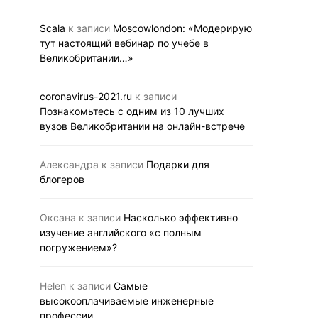
тех, кто мечтает получить
10 лучших
образование в Лондоне
Великобри
Scala
к записи
Moscowlondon: «Модерирую
на онлайн-
тут настоящий вебинар по учебе в
05.11.2020
BUSINESS LINK
Великобритании…»
29.10.2020
BUS
coronavirus-2021.ru
к записи
Познакомьтесь с одним из 10 лучших
вузов Великобритании на онлайн-встрече
Александра
к записи
Подарки для
блогеров
Оксана
к записи
Насколько эффективно
изучение английского «с полным
погружением»?
Helen
к записи
Самые
высокооплачиваемые инженерные
профессии