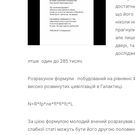
достатнь
що його 
ніколи н
прагнули
але лише
двері, т
дослідж
лтше один до 285 тисяч.
Розрахунок формули побудований на рівнянні Ф
високо розвинутих цивілізацій в Галактиці.
N=R*fp*ne*fl*fi*fc*L
За цією формулою молодий вчений розрахував щ
слабкої статі можуть бути його другою половин