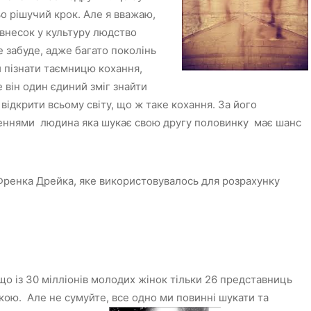
о рішучий крок. Але я вважаю,
внесок у культуру людство
е забуде, адже багато поколінь
 пізнати таємницю кохання,
 він один єдиний зміг знайти
а відкрити всьому світу, що ж таке кохання. За його
еннями людина яка шукає свою другу половинку має шанс
ренка Дрейка, яке використовувалось для розрахунку
о із 30 мілліонів молодих жінок тільки 26 представниць
кою. Але не сумуйте, все одно ми повинні шукати та