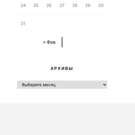
24
25
26
27
28
29
30
31
« Фев
АРХИВЫ
АРХИВЫ