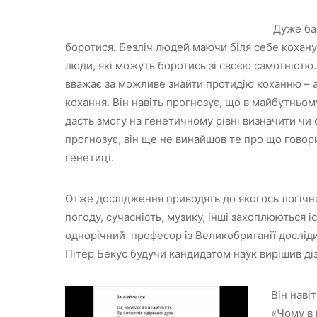
Дуже ба
боротися. Безліч людей маючи біля себе кохану 
люди, які можуть боротись зі своєю самотніст
вважає за можливе знайти протидію коханню – 
кохання. Він навіть прогнозує, що в майбутньо
дасть змогу на генетичному рівні визначити чи
прогнозує, він ще не винайшов те про що говори
генетиці.
Отже дослідження приводять до якогось логічно
погоду, сучасність, музику, інші захоплюються і
однорічний професор із Великобританії дослід
Пітер Бекус будучи кандидатом наук вирішив діз
Він наві
«Чому в 