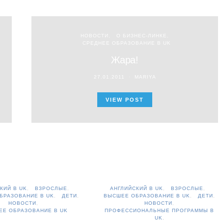
НОВОСТИ
О БИЗНЕС-ЛИНКЕ
СРЕДНЕЕ ОБРАЗОВАНИЕ В UK
Жара!
27.01.2011
MARIYA
VIEW POST
КИЙ В UK
ВЗРОСЛЫЕ
АНГЛИЙСКИЙ В UK
ВЗРОСЛЫЕ
БРАЗОВАНИЕ В UK
ДЕТИ
ВЫСШЕЕ ОБРАЗОВАНИЕ В UK
ДЕТИ
НОВОСТИ
НОВОСТИ
ЕЕ ОБРАЗОВАНИЕ В UK
ПРОФЕССИОНАЛЬНЫЕ ПРОГРАММЫ В
UK