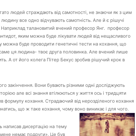
гато людей страждають від самотності, не знаючи як з цим
людину все одно відчувають самотність. Але й є рішучі
ю. Наприклад талановитий вчений професор Янг. професор
антидот, яким можна буде лікувати людей від нещасливого
му можна буде проводити генетичні тести на кохання, що
 саме ця людина- твоє друга половинка. Але вчений лише
ть. А от його колега Пітер Бекус зробив рішучий крок в
го закінчення. Вони бувають різними одні досліджують
сторією але всі знання втілюються у життя ось і тридцяти
ив формулу кохання. Страдаючий від нерозділеного кохання
натись, що ж таке кохання, чому воно виникає і для чого.
ть написав дисертацію на тему
мене немає подруги». Це був