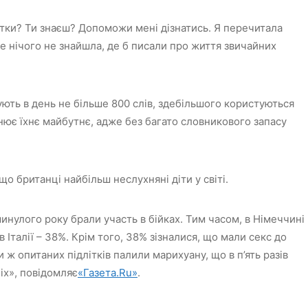
ітки? Ти знаєш? Допоможи мені дізнатись. Я перечитала
е нічого не знайшла, де б писали про життя звичайних
ують в день не більше 800 слів, здебільшого користуються
ює їхнє майбутнє, адже без багато словникового запасу
що британці найбільш неслухняні діти у світі.
минулого року брали участь в бійках. Тим часом, в Німеччині
 в Італії – 38%. Крім того, 38% зізналися, що мали секс до
ки ж опитаних підлітків палили марихуану, що в п’ять разів
іх», повідомляє
«Газета.Ru»
.