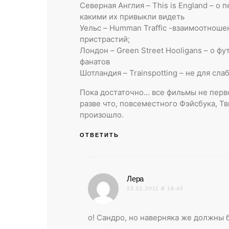
Северная Англия – This is England – о 
какими их привыкли видеть
Уельс – Humman Traffic -взаимоотноше
пристрастий;
Лондон – Green Street Hooligans – о 
фанатов
Шотландия – Trainspotting – не для сл
Пока достаточно… все фильмы не перв
разве что, повсеместного Фэйсбука, Т
произошло.
ОТВЕТИТЬ
:
Лера
23.01.2011 В 18:40
о! Сандро, но наверняка же должны