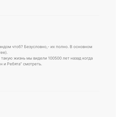
иэндом чтоб? Безусловно,- их полно. В основном
ee).
 такую жизнь мы видели 100500 лет назад когда
н и Ребята” смотреть.