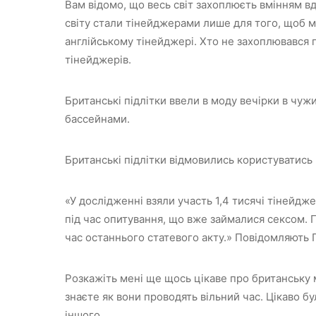
Вам відомо, що весь світ захоплюєть вмінням вд
світу стали тінейджерами лише для того, щоб мо
англійському тінейджері. Хто не захоплювався
тінейджерів.
Британські підлітки ввели в моду вечірки в чу
бассейнами.
Британські підлітки відмовились користуватис
«У дослідженні взяли участь 1,4 тисячі тінейджер
під час опитування, що вже займалися сексом. 
час останнього статевого акту.» Повідомляють 
Розкажіть мені ще щось цікаве про британську
знаєте як вони проводять вільний час. Цікаво бу
іншого.