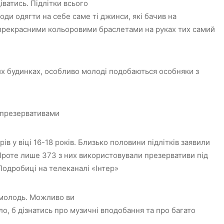
іватись. Підлітки всього
ди одягти на себе саме ті джинси, які бачив на
 прекрасними кольоровими браслетами на руках тих самий
жих будинках, особливо молоді подобаються особняки з
ь презервативами
ів у віці 16-18 років. Близько половини підлітків заявили
Проте лише 373 з них використовували презервативи під
Подробиці на телеканалі «Інтер»
 молодь. Можливо ви
ло, б дізнатись про музичні вподобання та про багато