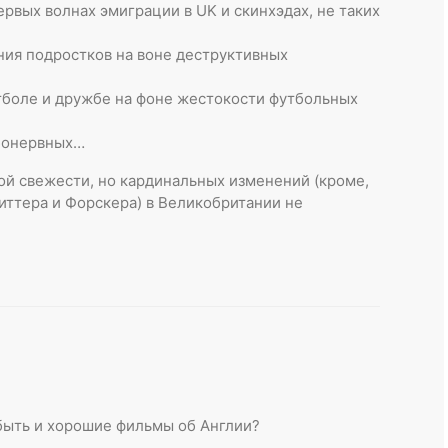
первых волнах эмиграции в UK и скинхэдах, не таких
ния подростков на воне деструктивных
футболе и дружбе на фоне жестокости футбольных
абонервных…
ой свежести, но кардинальных изменений (кроме,
виттера и Форскера) в Великобритании не
 быть и хорошие фильмы об Англии?