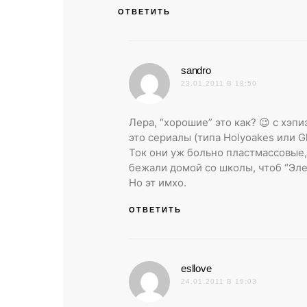
ОТВЕТИТЬ
:
sandro
23.01.2011 В 18:50
Лера, “хорошие” это как? 😉 с хэп
это сериалы (типа Holyoakes или Gl
Ток они уж больно пластмассовые,
бежали домой со школы, чтоб “Эле
Но эт имхо.
ОТВЕТИТЬ
:
esllove
24.01.2011 В 19:03