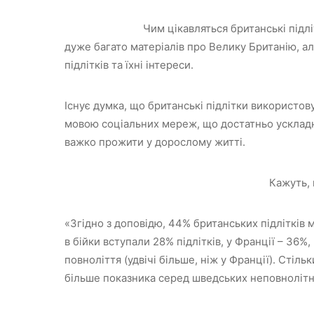
Чим цікавляться британські підл
дуже багато матеріалів про Велику Британію, ал
підлітків та їхні інтереси.
Існує думка, що британські підлітки використов
мовою соціальних мереж, що достатньо ускладн
важко прожити у дорослому житті.
Кажуть, 
«Згідно з доповідю, 44% британських підлітків 
в бійки вступали 28% підлітків, у Франції – 36%,
повноліття (удвічі більше, ніж у Франції). Стіль
більше показника серед шведських неповнолітн