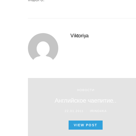
Viktoriya
НОВОСТИ
Английское чаепитие..
22.01.2011
IRINO4KA
VIEW POST