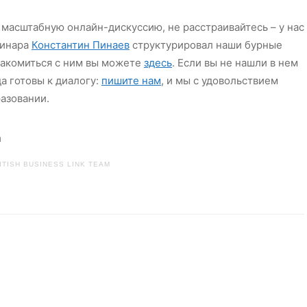
 масштабную онлайн-дискуссию, не расстраивайтесь – у нас
бинара
Константин Пинаев
структурировал наши бурные
накомиться с ним вы можете
здесь
. Если вы не нашли в нем
а готовы к диалогу:
пишите нам
, и мы с удовольствием
разовании.
ITISH BUSINESS LINK TEAM