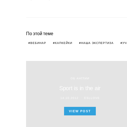
По этой теме
ВЕБИНАР
КАПКЕЙКИ
НАША ЭКСПЕРТИЗА
УЧ
ОБ АНГЛИИ
Sport is in the air
14.10.2012
ESLLOVE
VIEW POST