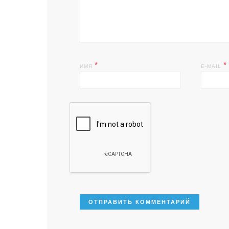
*
*
ИМЯ
E-MAIL