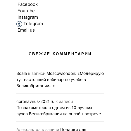
Facebook
Youtube
Instagram
Telegram
Email us
ВЫСШЕЕ ОБРАЗОВАНИЕ В UK
ВЫСШЕЕ ОБРАЗОВ
НОВОСТИ
НОВОС
СВЕЖИЕ КОММЕНТАРИИ
Вебинар 12 ноября для
Познакомьтесь 
тех, кто мечтает получить
10 лучших
образование в Лондоне
Великобри
Scala
к записи
Moscowlondon: «Модерирую
на онлайн-
тут настоящий вебинар по учебе в
05.11.2020
BUSINESS LINK
Великобритании…»
29.10.2020
BUS
coronavirus-2021.ru
к записи
Познакомьтесь с одним из 10 лучших
вузов Великобритании на онлайн-встрече
Александра
к записи
Подарки для