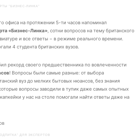
РТЫ "БИЗНЕС-ЛИНКА"
го офиса на протяжении 5-ти часов напоминал
ерта «Бизнес-Линка»
, сотни вопросов на тему британского
виатуре и все ответы − в режиме реального времени.
гали 4 студента британских вузов.
ил рекорд своего предшественника по вовлеченности
асов
! Вопросы были самые разные: от выбора
анский вуз до мелких бытовых нюансов, без знания
екоторые вопросы заводили в тупик даже самых опытных
капкейки у нас на столе помогали найти ответы даже на
ОДПИТКА" ДЛЯ ЭКСПЕРТОВ