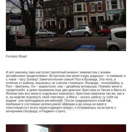
Furness Road
И вот наконец-таки наступил трепетный момент знакомства с моими
английскими «родителями». Встретили они меня очень радушно – в пижамах и
с чаем – lazy Sunday! Замечательная семья! Пол и Йоланда. Эта чета, в
отличие от района, оказалась не совсем «типикал»: Йоланда – колумбийка, а
Пол – британец. Он – маркетолог, она – дизайнер интерьера. Помимо меня и
«родителей», в доме проживали еще две девочки: Кристина из Чехии и Миса из
Японии (мы все жили в отдельных комнатах). Кристина приехала так же, как и
я, на неделю подтянуть свой «инглиш», а Миса – искать работу (у себя на
родине она преподавала английский). После традиционного small talk,
пребывая в состоянии неописуемой эйфории и до конца не веря в
«настоящесть» всего происходящего вокруг, я отправилась на встречу с
вечерними Оксфорд- и Риджент-стритс.