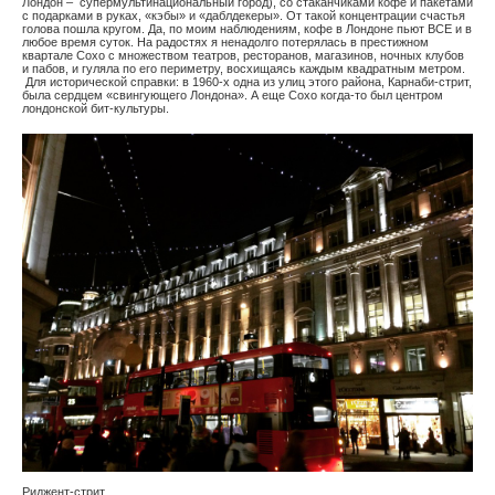
Лондон – супермультинациональный город), со стаканчиками кофе и пакетами
с подарками в руках, «кэбы» и «даблдекеры». От такой концентрации счастья
голова пошла кругом. Да, по моим наблюдениям, кофе в Лондоне пьют ВСЕ и в
любое время суток. На радостях я ненадолго потерялась в престижном
квартале Сохо с множеством театров, ресторанов, магазинов, ночных клубов
и пабов, и гуляла по его периметру, восхищаясь каждым квадратным метром.
Для исторической справки: в 1960-х одна из улиц этого района, Карнаби-стрит,
была сердцем «свингующего Лондона». А еще Сохо когда-то был центром
лондонской бит-культуры.
Риджент-стрит