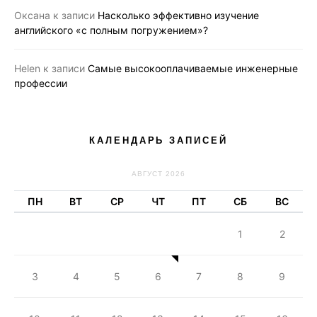
Оксана
к записи
Насколько эффективно изучение
английского «с полным погружением»?
Helen
к записи
Самые высокооплачиваемые инженерные
профессии
КАЛЕНДАРЬ ЗАПИСЕЙ
АВГУСТ 2026
ПН
ВТ
СР
ЧТ
ПТ
СБ
ВС
1
2
3
4
5
6
7
8
9