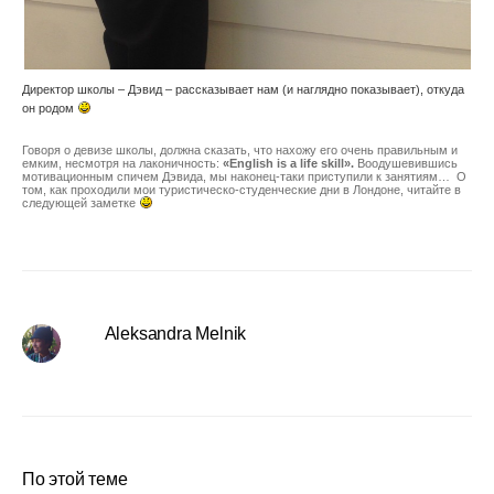
Директор школы – Дэвид – рассказывает нам (и наглядно показывает), откуда
он родом
Говоря о девизе школы, должна сказать, что нахожу его очень правильным и
емким, несмотря на лаконичность:
«English is a life skill».
Воодушевившись
мотивационным спичем Дэвида, мы наконец-таки приступили к занятиям… О
том, как проходили мои туристическо-студенческие дни в Лондоне, читайте в
следующей заметке
Aleksandra Melnik
По этой теме