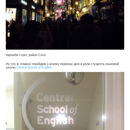
Карнаби-стрит, район Сохо
Ну что ж, плавно перейдем к моему первому дню в роли студента языковой
школы
Central School of English.