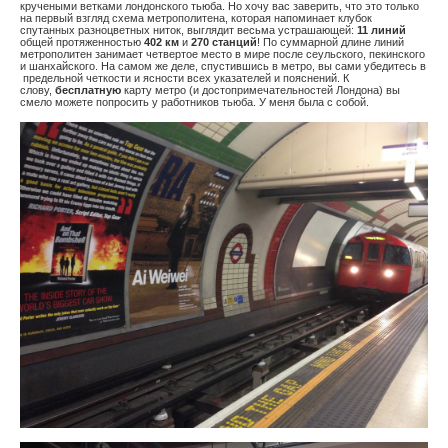
кручеными ветками лондонского тьюба. Но хочу вас заверить, что это только
на первый взгляд схема метрополитена, которая напоминает клубок
спутанных разноцветных ниток, выглядит весьма устрашающей:
11 линий
общей протяженностью
402 км
и
270 станций
! По суммарной длине линий
метрополитен занимает четвертое место в мире после сеульского, пекинского
и шанхайского. На самом же деле, спустившись в метро, вы сами убедитесь в
предельной четкости и ясности всех указателей и пояснений. К
слову,
бесплатную
карту метро (и достопримечательностей Лондона) вы
смело можете попросить у работников тьюба. У меня была с собой.