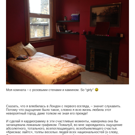
Моя комната – с розовыми стенами и камином. So “girly”
Сказать, что я влюбилась в Лондон с первого взгляда, – значит слукавить.
Потому что ощущение было такое, словно я всю жизнь любила этот
невероятный город, даже толком не зная его прежде!
И сделай я кардиограмму в эти счастливые моменты, наверняка она бы
затанцевала ломаным графиком. Пожалуй, во мне зарождалось ощущение
абсолютного, тотального, всепоглощающего, всеобъемлющего счастья.
«Крисмас лайтс», толпы веселых людей всех национальностей (к слову,