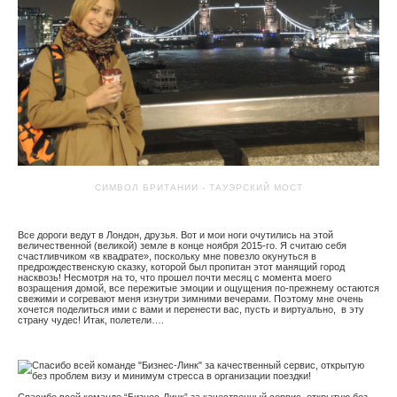
СИМВОЛ БРИТАНИИ - ТАУЭРСКИЙ МОСТ
Все дороги ведут в Лондон, друзья. Вот и мои ноги очутились на этой
величественной (великой) земле в конце ноября 2015-го. Я считаю себя
счастливчиком «в квадрате», поскольку мне повезло окунуться в
предрождественскую сказку, которой был пропитан этот манящий город
насквозь! Несмотря на то, что прошел почти месяц с момента моего
возращения домой, все пережитые эмоции и ощущения по-прежнему остаются
свежими и согревают меня изнутри зимними вечерами. Поэтому мне очень
хочется поделиться ими с вами и перенести вас, пусть и виртуально, в эту
страну чудес! Итак, полетели….
Спасибо всей команде “Бизнес-Линк” за качественный сервис, открытую без