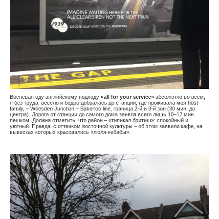
Воспевая оду английскому подходу
«аll for your service»
абсолютно во всем,
я без труда, весело и бодро добралась до станции, где проживала моя host-
family, – Willesden Junction – Bakerloo line, граница 2-й и 3-й зон (30 мин. до
центра). Дорога от станции до самого дома заняла всего лишь 10–12 мин.
пешком. Должна отметить, что район – «типикал бритиш»: спокойный и
уютный. Правда, с оттенком восточной культуры – об этом заявили кафе, на
вывесках которых красовались «люля-кебабы».