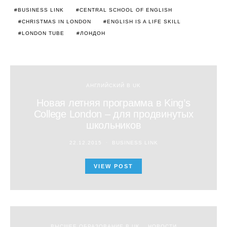
BUSINESS LINK
CENTRAL SCHOOL OF ENGLISH
CHRISTMAS IN LONDON
ENGLISH IS A LIFE SKILL
LONDON TUBE
ЛОНДОН
АНГЛИЙСКИЙ В UK
Новая летняя программа в King’s
College London – для продвинутых
школьников
22.12.2015
BUSINESS LINK
VIEW POST
ВЫСШЕЕ ОБРАЗОВАНИЕ В UK
НОВОСТИ