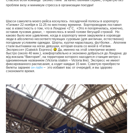
проблем визу и минимум стресса в организации поездки!
Шасси самолета моего рейса коснулось посадочной полосы в аэропорту
«Гатвик» 22 ноября в 11:25 по местному времени. Бортпроводник поставил
нас в известность о том, что в Лондоне +2˚С. «Это я погорячилась, конечно,
оставив пуховик дома», – пронеслось в моей голове бегущей строкой. Но
каково было мое удивление, когда в аэропорту меня закружили в хороводе
люди в абсолютно несоответствующих суровым (для англичан, естественно)
погодным условиям одеждах. Шорты, куртки нараспашку, футболки… Апогеем
стали вьетнамки на ногах девушки, которая ехала со мной в «Гатвик
Экспрессе» (Gatwick Express)
Да, именно на этой электричке можно
быстро (около 40 мин.), комфортабельно и экономно добраться до Лондона: до
ж/д вокзала “Виктория”, на территории которого находится станция метро с
одноименным названием (Victoria station – Victoria line). Экспресс не имеет
фиксированного расписания, а ходит каждые 15 мин. Советую приобрести
билеты заранее
он-лайн
– это избавит вас от очередей, и вы здорово
сэкономите время.