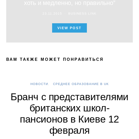
хоть и медленно, но правильно”
23.11.2015
BUSINESS LINK
VIEW POST
ВАМ ТАКЖЕ МОЖЕТ ПОНРАВИТЬСЯ
НОВОСТИ
СРЕДНЕЕ ОБРАЗОВАНИЕ В UK
А
Бранч с представителями
британских школ-
пансионов в Киеве 12
февраля