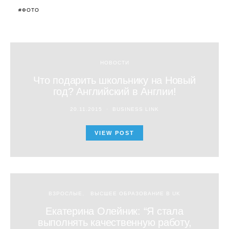
ФОТО
НОВОСТИ
Что подарить школьнику на Новый
год? Английский в Англии!
20.11.2015
BUSINESS LINK
VIEW POST
ВЗРОСЛЫЕ
ВЫСШЕЕ ОБРАЗОВАНИЕ В UK
Екатерина Олейник: “Я стала
выполнять качественную работу,