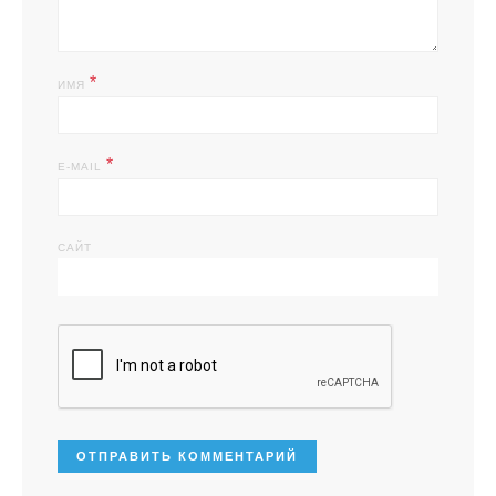
*
ИМЯ
*
E-MAIL
САЙТ