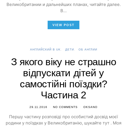
Великобритании и дальнейших планах, читайте далее.
В…
VIEW POST
АНГЛИЙСКИЙ В UK
ДЕТИ
ОБ АНГЛИИ
З якого віку не страшно
відпускати дітей у
самостійні поїздки?
Частина 2
29.11.2016
NO COMMENTS
OKSANO
Першу частину розповіді про особистий досвід моєї
родини у поїздках у Великобританію, шукайте тут . Моя