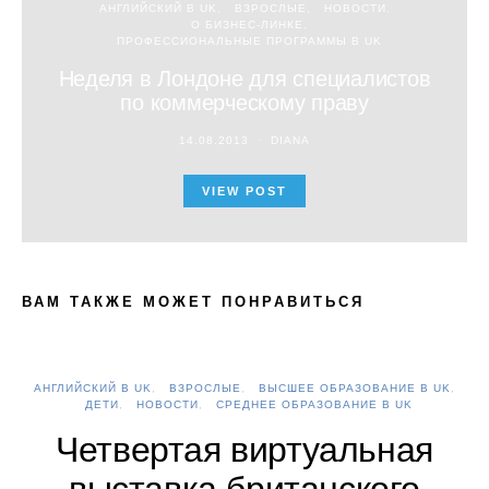
АНГЛИЙСКИЙ В UK
ВЗРОСЛЫЕ
НОВОСТИ
О БИЗНЕС-ЛИНКЕ
ПРОФЕССИОНАЛЬНЫЕ ПРОГРАММЫ В UK
Неделя в Лондоне для специалистов
по коммерческому праву
14.08.2013
DIANA
VIEW POST
ВАМ ТАКЖЕ МОЖЕТ ПОНРАВИТЬСЯ
АНГЛИЙСКИЙ В UK
ВЗРОСЛЫЕ
ВЫСШЕЕ ОБРАЗОВАНИЕ В UK
А
ДЕТИ
НОВОСТИ
СРЕДНЕЕ ОБРАЗОВАНИЕ В UK
Четвертая виртуальная