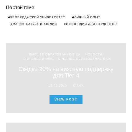
По этой теме
КЕМБРИДЖСКИЙ УНИВЕРСИТЕТ
ЛИЧНЫЙ ОПЫТ
МАГИСТРАТУРА В АНГЛИИ
СТИПЕНДИИ ДЛЯ СТУДЕНТОВ
ВЫСШЕЕ ОБРАЗОВАНИЕ В UK
НОВОСТИ
О БИЗНЕС-ЛИНКЕ
СРЕДНЕЕ ОБРАЗОВАНИЕ В UK
Скидка 20% на визовую поддержку
для Tier 4
12.08.2013
DIANA
VIEW POST