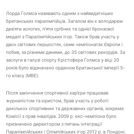
Лорда Голмса називають одним з найвидатніших
британських паралімпійців. Загалом він є володарем
дев’яти золотих, п’яти срібних та однієї бронзової
медалі з Паралімпійських ігор. Також брав участь у
двох світових першостях, семи чемпіонатах Європи і
побив, за різними даними, до 35 світових рекордів. За
заслуги в галузі спорту Крістофера Голмса у віці 20
років було відзначено орденом Британської імперії 5-
го класу (MBE).
Після закінчення спортивної кар’єри працював
журналістом та юристом, брав участь у роботі
декількох спортивних та державних органів, зокрема
Комісії з прав інвалідів. 2009 р. екс-чемпіона було
призначено директором з питань інтеграції
Паралімпійських і Олімпійських ігор 2012 р. в Лондоні.