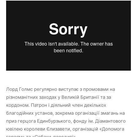
Лорд Голмс регулярно виступає з промовами на
різноманітних заходах у Великій Британії та за
кордоном. Патрон і діяльний член декількох
благодійних установ, зокрема організації змагань на
приз герцога Единбурзького, фонду ім. Діамантового
ювілею королеви Єлизавети, організацій «Допомога
героям» та «Собаки-поводирі».