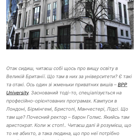
Отак сидиш, читаєш собі щось про вищу освіту в
Великій Британії. Що там в них за університети? Є такі
та отакі. Ось один зі жменьки приватних вишів –
BPP
University
. Заснований тоді-то, спеціалізується на
професійно-орієнтованих програмах. Кампуси в
Лондоні, Бірмінгемі, Бристолі, Манчестері, Лідсі. Що
там ще? Почесний ректор – барон Голмс. Якийсь там
аристократ. Коли ж стоп!.. Читаєш далі й розумієш, що
то не абихто, а така людина, що про неї потрібно