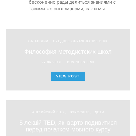
бесконечно рады делиться знаниями с
такими же англоманами, как и мы.
ОБ АНГЛИИ
СРЕДНЕЕ ОБРАЗОВАНИЕ В UK
Философия методистских школ
27.06.2019
BUSINESS LINK
VIEW POST
АНГЛИЙСКИЙ В UK
ВЗРОСЛЫЕ
ДЕТИ
5 лекцій TED, які варто подивитися
перед початком мовного курсу