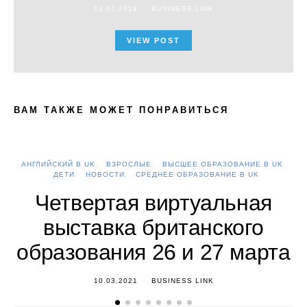
12.07.2019
BUSINESS LINK
VIEW POST
ВАМ ТАКЖЕ МОЖЕТ ПОНРАВИТЬСЯ
АНГЛИЙСКИЙ В UK
ВЗРОСЛЫЕ
ВЫСШЕЕ ОБРАЗОВАНИЕ В UK
А
ДЕТИ
НОВОСТИ
СРЕДНЕЕ ОБРАЗОВАНИЕ В UK
Четвертая виртуальная
выставка британского
образования 26 и 27 марта
10.03.2021
BUSINESS LINK