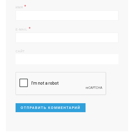
*
ИМЯ
*
E-MAIL
САЙТ