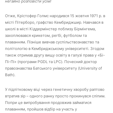
негайно розповісти усім!
Отже, Крістофер Голмс народився 15 жовтня 1971 р. в
місті Пітерборо, графство Кембриджшир. Навчався в
школі в місті Кіддермінстер поблизу Бірмінгема,
захоплювався крикетом, регбі, футболом та
плаванням. Пізніше вивчав суспільствознавство та
політологію в Кембриджському університеті. Згодом
також отримав другу вищу освіту в галузі права у «Бі-
Пі-Пі» (програми PGDL та LPC). Почесний доктор
правознавства Батського університету (University of
Bath).
У підлітковому віці через генетичну хворобу раптово
втратив зір – одного ранку просто прокинувся сліпим.
Попри це випробування продовжив займатися
плаванням, пройшов відбір на участь у