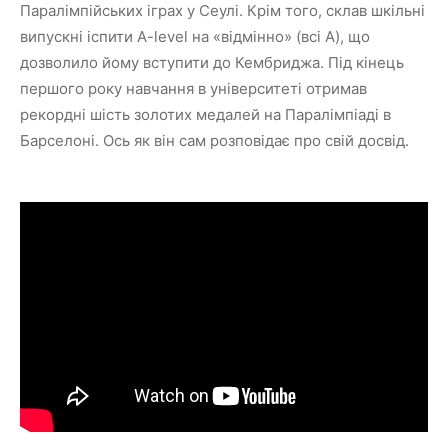
Паралімпійських іграх у Сеулі. Крім того, склав шкільні
випускні іспити A-level на «відмінно» (всі A), що
дозволило йому вступити до Кембриджа. Під кінець
першого року навчання в університеті отримав
рекордні шість золотих медалей на Паралімпіаді в
Барселоні. Ось як він сам розповідає про свій досвід.