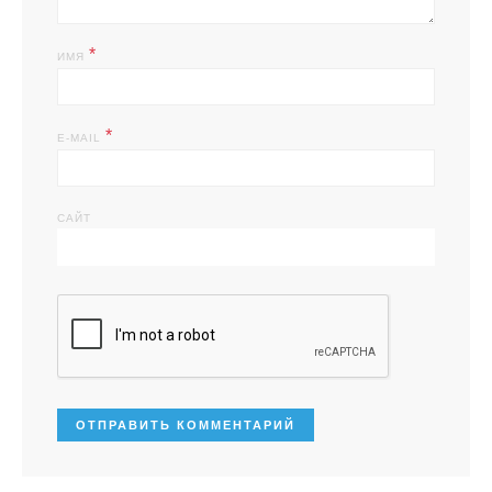
*
ИМЯ
*
E-MAIL
САЙТ