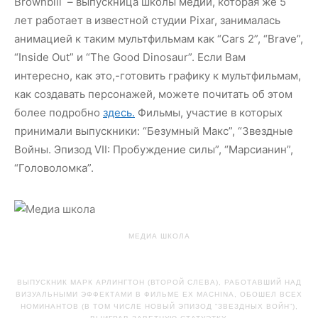
Brownbill – выпускница школы медии, которая же 5
лет работает в известной студии Pixar, занималась
анимацией к таким мультфильмам как “Cars 2”, “Brave”,
“Inside Out” и “The Good Dinosaur”. Если Вам
интересно, как это,-готовить графику к мультфильмам,
как создавать персонажей, можете почитать об этом
более подробно
здесь.
Фильмы, участие в которых
принимали выпускники: “Безумный Макс”, “Звездные
Войны. Эпизод VII: Пробуждение силы”, “Марсианин”,
“Головоломка”.
МЕДИА ШКОЛА
ВЫПУСКНИК МАРК АРЛИНГТОН (ВТОРОЙ СЛЕВА), РАБОТАВШИЙ НАД
ВИЗУАЛЬНЫМИ ЭФФЕКТАМИ В ФИЛЬМЕ EX MACHINA, ОБОШЕЛ ВСЕХ
НОМИНАНТОВ (В ТОМ ЧИСЛЕ НОВЫЙ ЭПИЗОД “ЗВЕЗДНЫХ ВОЙН”),