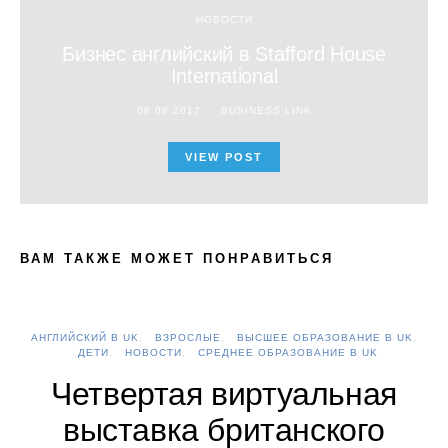
НОВОСТИ
Бизнес английский в Stafford House
International
08.08.2017
BUSINESS LINK
VIEW POST
ВАМ ТАКЖЕ МОЖЕТ ПОНРАВИТЬСЯ
АНГЛИЙСКИЙ В UK
ВЗРОСЛЫЕ
ВЫСШЕЕ ОБРАЗОВАНИЕ В UK
А
ДЕТИ
НОВОСТИ
СРЕДНЕЕ ОБРАЗОВАНИЕ В UK
Четвертая виртуальная
выставка британского