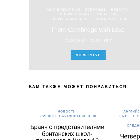
АНГЛИЙСКИЙ В UK
ВЗРОСЛЫЕ
НОВОСТИ
О БИЗНЕС-ЛИНКЕ
ОБ АНГЛИИ
ПРОФЕССИОНАЛЬНЫЕ ПРОГРАММЫ В UK
From Cambridge with Love
22.03.2013
OLGA_BRIT
VIEW POST
ВАМ ТАКЖЕ МОЖЕТ ПОНРАВИТЬСЯ
НОВОСТИ
АНГЛИЙС
СРЕДНЕЕ ОБРАЗОВАНИЕ В UK
ВЫСШЕЕ О
Бранч с представителями
СРЕДН
британских школ-
Четвер