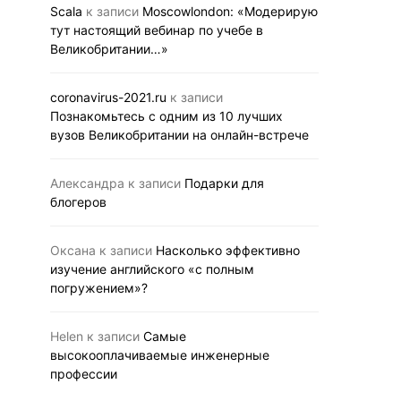
образование в Лондоне
Великобри
Scala
к записи
Moscowlondon: «Модерирую
на онлайн-
тут настоящий вебинар по учебе в
05.11.2020
BUSINESS LINK
Великобритании…»
29.10.2020
BUS
coronavirus-2021.ru
к записи
Познакомьтесь с одним из 10 лучших
вузов Великобритании на онлайн-встрече
Александра
к записи
Подарки для
блогеров
Оксана
к записи
Насколько эффективно
изучение английского «с полным
погружением»?
Helen
к записи
Самые
высокооплачиваемые инженерные
профессии