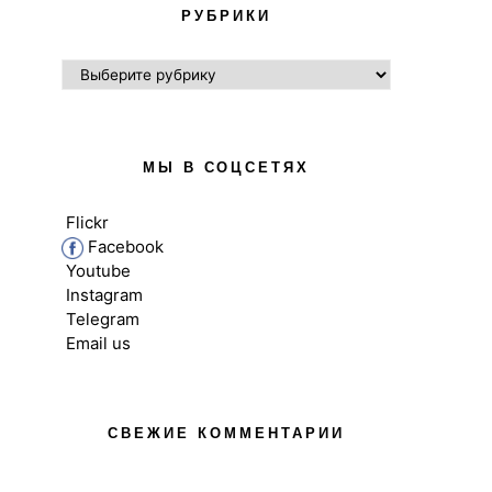
РУБРИКИ
РУБРИКИ
МЫ В СОЦСЕТЯХ
Flickr
Facebook
Youtube
Instagram
Telegram
Email us
ВЫСШЕЕ ОБРАЗОВАНИЕ В UK
ВЫСШЕЕ ОБРАЗОВ
НОВОСТИ
НОВОС
СВЕЖИЕ КОММЕНТАРИИ
Вебинар 12 ноября для
Познакомьтесь 
тех, кто мечтает получить
10 лучших