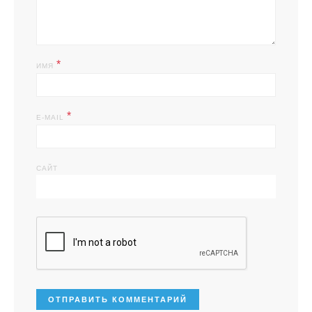
*
ИМЯ
*
E-MAIL
САЙТ