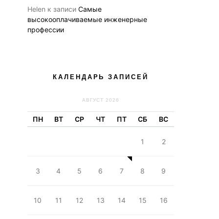
Helen
к записи
Самые
высокооплачиваемые инженерные
профессии
КАЛЕНДАРЬ ЗАПИСЕЙ
АВГУСТ 2026
ПН
ВТ
СР
ЧТ
ПТ
СБ
ВС
1
2
3
4
5
6
7
8
9
10
11
12
13
14
15
16