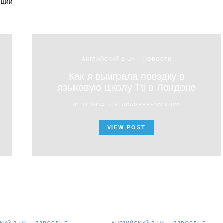
КЦИИ
АНГЛИЙСКИЙ В UK
НОВОСТИ
Как я выиграла поездку в
языковую школу Tti в Лондоне
05.11.2014
VLADAGREBENNIKOVA
VIEW POST
КИЙ В UK
ВЗРОСЛЫЕ
АНГЛИЙСКИЙ В UK
ВЗРОСЛЫЕ