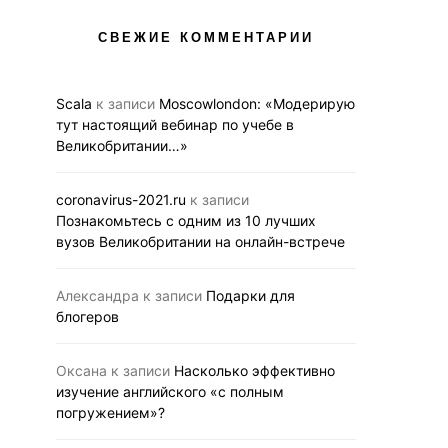
НОВОСТИ
НОВОС
СВЕЖИЕ КОММЕНТАРИИ
Вебинар 12 ноября для
Познакомьтесь 
тех, кто мечтает получить
10 лучших
образование в Лондоне
Великобри
Scala
к записи
Moscowlondon: «Модерирую
на онлайн-
тут настоящий вебинар по учебе в
05.11.2020
BUSINESS LINK
Великобритании…»
29.10.2020
BUS
coronavirus-2021.ru
к записи
Познакомьтесь с одним из 10 лучших
вузов Великобритании на онлайн-встрече
Александра
к записи
Подарки для
блогеров
Оксана
к записи
Насколько эффективно
изучение английского «с полным
погружением»?