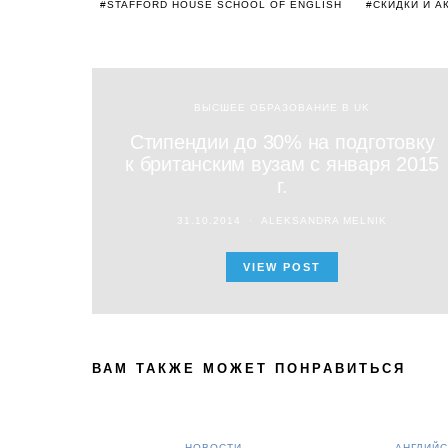
STAFFORD HOUSE SCHOOL OF ENGLISH
СКИДКИ И А
ВЫСШЕЕ ОБРАЗОВАНИЕ В UK
Стипендии до 30% на подготовку
к британским вузам с января 2015
г.
31.10.2014
ALEKSANDRA MELNIK
VIEW POST
ВАМ ТАКЖЕ МОЖЕТ ПОНРАВИТЬСЯ
НОВОСТИ
АНГЛИЙС