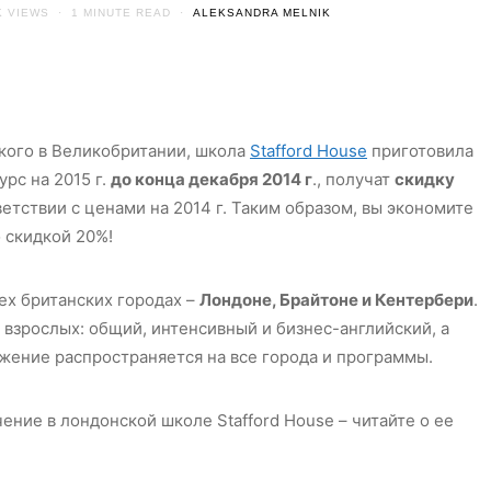
K VIEWS
1 MINUTE READ
ALEKSANDRA MELNIK
ского в Великобритании, школа
Stafford House
приготовила
рс на 2015 г.
до конца декабря 2014 г
., получат
скидку
етствии с ценами на 2014 г. Таким образом, вы экономите
о скидкой 20%!
рех британских городах –
Лондоне, Брайтоне и Кентербери
.
взрослых: общий, интенсивный и бизнес-английский, а
жение распространяется на все города и программы.
ние в лондонской школе Stafford House – читайте о ее