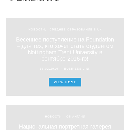
НОВОСТИ
СРЕДНЕЕ ОБРАЗОВАНИЕ В UK
Весеннее поступление на Foundation
– для тех, кто хочет стать студентом
Nottingham Trent University в
сентябре 2016-го!
18.02.2016
BUSINESS LINK
VIEW POST
НОВОСТИ
ОБ АНГЛИИ
Национальная портретная галерея