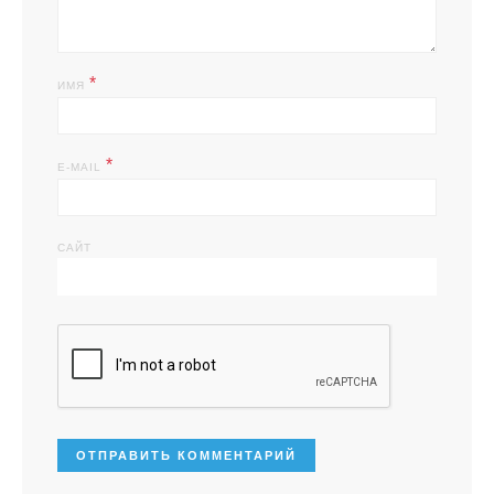
*
ИМЯ
*
E-MAIL
САЙТ