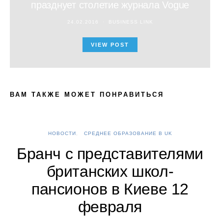
празднует столетие журнала Vogue
24.02.2016
BUSINESS LINK
VIEW POST
ВАМ ТАКЖЕ МОЖЕТ ПОНРАВИТЬСЯ
НОВОСТИ
СРЕДНЕЕ ОБРАЗОВАНИЕ В UK
А
Бранч с представителями
британских школ-
пансионов в Киеве 12
февраля