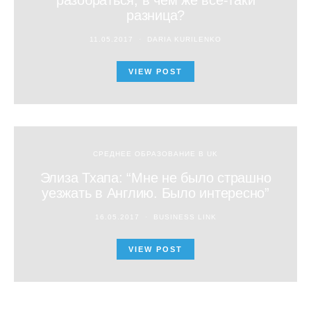
разница?
11.05.2017
DARIA KURILENKO
VIEW POST
СРЕДНЕЕ ОБРАЗОВАНИЕ В UK
Элиза Тхапа: “Мне не было страшно
уезжать в Англию. Было интересно”
16.05.2017
BUSINESS LINK
VIEW POST