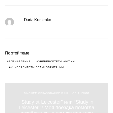
Daria Kurilenko
По этой теме
ВПЕЧАТЛЕНИЯ
УНИВЕРСИТЕТЫ АНГЛИИ
УНИВЕРСИТЕТЫ ВЕЛИКОБРИТАНИИ
ВЫСШЕЕ ОБРАЗОВАНИЕ В UK
ОБ АНГЛИИ
“Study at Leicester” или “Study in
Leicester”? Моя поездка помогла
разобраться, в чем же все-таки