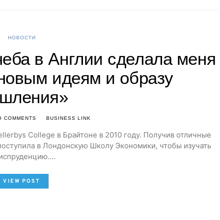
НОВОСТИ
чеба в Англии сделала меня
новым идеям и образу
шления»
O COMMENTS
BUSINESS LINK
llerbys College в Брайтоне в 2010 году. Получив отличные
 поступила в Лондонскую Школу Экономики, чтобы изучать
испруденцию.…
VIEW POST