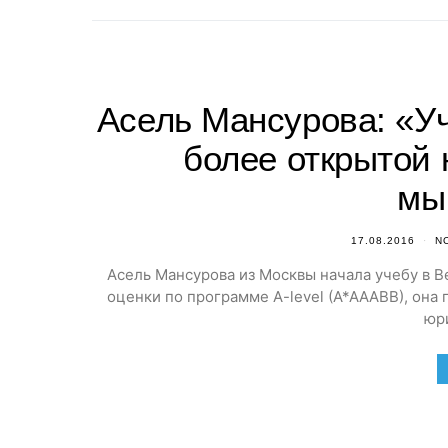
Асель Мансурова: «У
более открытой 
мы
17.08.2016
N
Асель Мансурова из Москвы начала учебу в Be
оценки по программе A-level (A*AAABB), она
юр