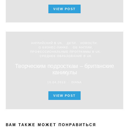
VIEW POST
АНГЛИЙСКИЙ В UK
ДЕТИ
НОВОСТИ
О БИЗНЕС-ЛИНКЕ
ОБ АНГЛИИ
ПРОФЕССИОНАЛЬНЫЕ ПРОГРАММЫ В UK
СРЕДНЕЕ ОБРАЗОВАНИЕ В UK
Творческим подросткам – британские
каникулы
10.04.2013
DIANA
VIEW POST
ВАМ ТАКЖЕ МОЖЕТ ПОНРАВИТЬСЯ