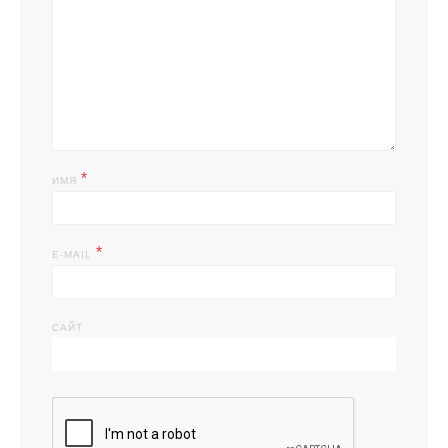
*
ИМЯ
*
E-MAIL
САЙТ