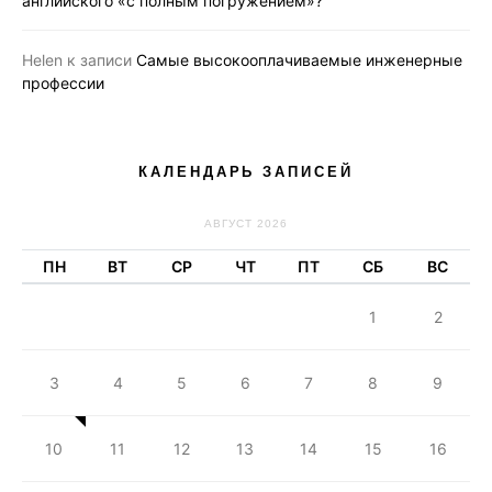
английского «с полным погружением»?
Helen
к записи
Самые высокооплачиваемые инженерные
профессии
КАЛЕНДАРЬ ЗАПИСЕЙ
АВГУСТ 2026
ПН
ВТ
СР
ЧТ
ПТ
СБ
ВС
1
2
3
4
5
6
7
8
9
10
11
12
13
14
15
16