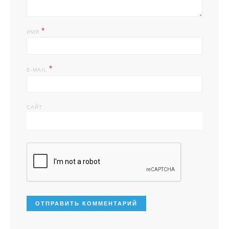
*
ИМЯ
*
E-MAIL
САЙТ