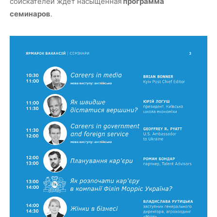
соискателей ждет насыщенная
программа
семинаров
.