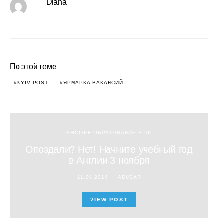
Diana
По этой теме
KYIV POST
ЯРМАРКА ВАКАНСИЙ
ВЫСШЕЕ ОБРАЗОВАНИЕ В UK
Опоздали? Нет! Начните учебный год
в Англии 3 ноября
11.09.2014
ADUSAR
VIEW POST