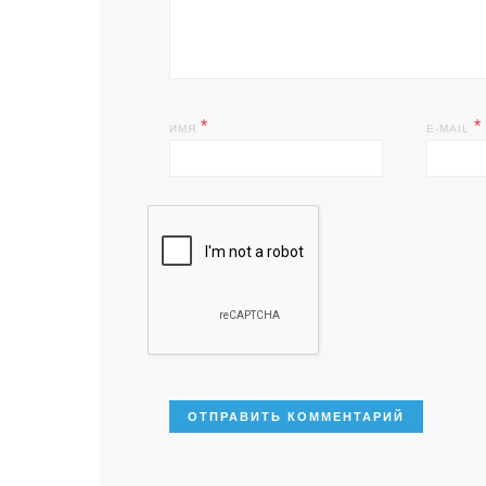
*
*
ИМЯ
E-MAIL