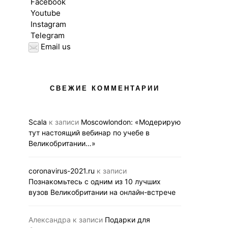
Facebook
Youtube
Instagram
Telegram
Email us
ВЫСШЕЕ ОБРАЗОВАНИЕ В UK
ВЫСШЕЕ ОБРАЗОВ
НОВОСТИ
НОВОС
СВЕЖИЕ КОММЕНТАРИИ
Вебинар 12 ноября для
Познакомьтесь 
тех, кто мечтает получить
10 лучших
образование в Лондоне
Великобри
Scala
к записи
Moscowlondon: «Модерирую
на онлайн-
тут настоящий вебинар по учебе в
05.11.2020
BUSINESS LINK
Великобритании…»
29.10.2020
BUS
coronavirus-2021.ru
к записи
Познакомьтесь с одним из 10 лучших
вузов Великобритании на онлайн-встрече
Александра
к записи
Подарки для