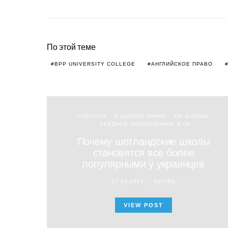
По этой теме
BPP UNIVERSITY COLLEGE
АНГЛИЙСКОЕ ПРАВО
НОВОСТИ
О БИЗНЕС-ЛИНКЕ
ОБ АНГЛИИ
СРЕДНЕЕ ОБРАЗОВАНИЕ В UK
Почему шотландские школы
становятся все более
популярными у украинцев
27.04.2013
ELVIRA
VIEW POST