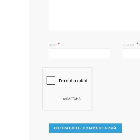
*
*
ИМЯ
E-MAIL