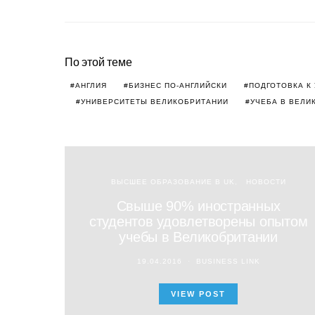
По этой теме
АНГЛИЯ
БИЗНЕС ПО-АНГЛИЙСКИ
ПОДГОТОВКА К
УНИВЕРСИТЕТЫ ВЕЛИКОБРИТАНИИ
УЧЕБА В ВЕЛИ
ВЫСШЕЕ ОБРАЗОВАНИЕ В UK
НОВОСТИ
Свыше 90% иностранных
студентов удовлетворены опытом
учебы в Великобритании
19.04.2016
BUSINESS LINK
VIEW POST