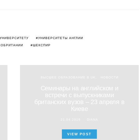
 УНИВЕРСИТЕТУ
УНИВЕРСИТЕТЫ АНГЛИИ
КОБРИТАНИИ
ШЕКСПИР
ВЫСШЕЕ ОБРАЗОВАНИЕ В UK
НОВОСТИ
Семинары на английском и
встречи с выпускниками
британских вузов – 23 апреля в
Киеве
21.04.2016
DIANA
VIEW POST