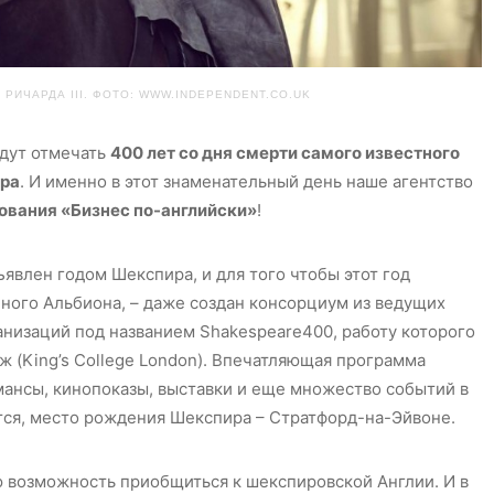
РИЧАРДА III. ФОТО: WWW.INDEPENDENT.CO.UK
удут отмечать
400 лет со дня смерти самого известного
ира
. И именно в этот знаменательный день наше агентство
ования «Бизнес по-английски»
!
ъявлен годом Шекспира, и для того чтобы этот год
нного Альбиона, – даже создан консорциум из ведущих
анизаций под названием Shakespeare400, работу которого
 (King’s College London). Впечатляющая программа
ансы, кинопоказы, выставки и еще множество событий в
ется, место рождения Шекспира – Стратфорд-на-Эйвоне.
ю возможность приобщиться к шекспировской Англии. И в