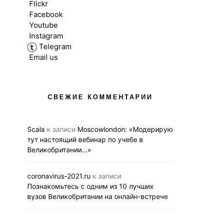
Flickr
Facebook
Youtube
Instagram
Telegram
Email us
ВЫСШЕЕ ОБРАЗОВАНИЕ В UK
ВЫСШЕЕ ОБРАЗОВ
НОВОСТИ
НОВОС
СВЕЖИЕ КОММЕНТАРИИ
Вебинар 12 ноября для
Познакомьтесь 
тех, кто мечтает получить
10 лучших
образование в Лондоне
Великобри
Scala
к записи
Moscowlondon: «Модерирую
на онлайн-
тут настоящий вебинар по учебе в
05.11.2020
BUSINESS LINK
Великобритании…»
29.10.2020
BUS
coronavirus-2021.ru
к записи
Познакомьтесь с одним из 10 лучших
вузов Великобритании на онлайн-встрече