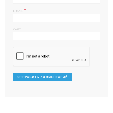
*
E-MAIL
САЙТ