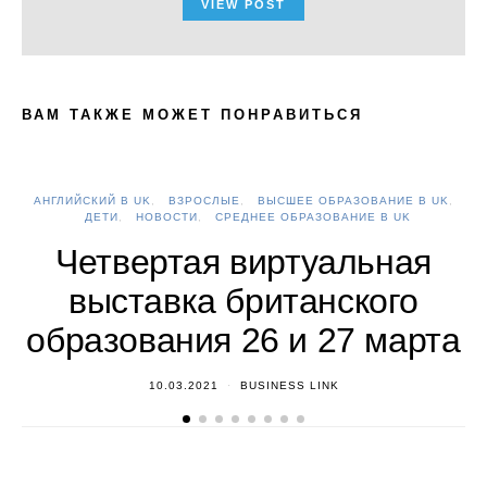
VIEW POST
ВАМ ТАКЖЕ МОЖЕТ ПОНРАВИТЬСЯ
АНГЛИЙСКИЙ В UK
ВЗРОСЛЫЕ
ВЫСШЕЕ ОБРАЗОВАНИЕ В UK
А
ДЕТИ
НОВОСТИ
СРЕДНЕЕ ОБРАЗОВАНИЕ В UK
Четвертая виртуальная
выставка британского
образования 26 и 27 марта
10.03.2021
BUSINESS LINK