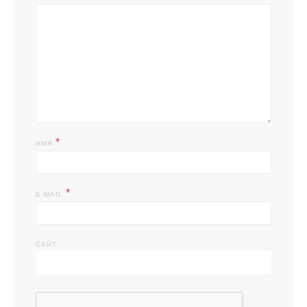
*
ИМЯ
*
E-MAIL
САЙТ