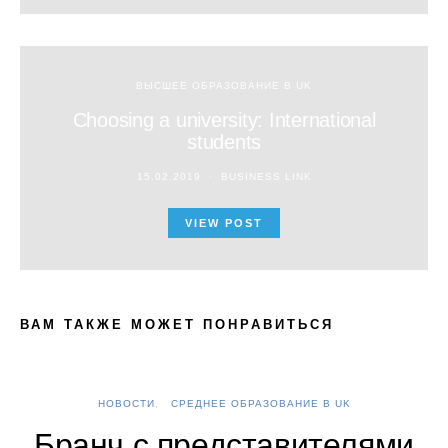
ВЫСШЕЕ ОБРАЗОВАНИЕ В UK
Choosing a university: International
students
15.02.2019
BUSINESS LINK
VIEW POST
ВАМ ТАКЖЕ МОЖЕТ ПОНРАВИТЬСЯ
НОВОСТИ
СРЕДНЕЕ ОБРАЗОВАНИЕ В UK
А
Бранч с представителями