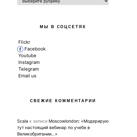
МЫ В СОЦСЕТЯХ
Flickr
Facebook
Youtube
Instagram
Telegram
Email us
ВЫСШЕЕ ОБРАЗОВАНИЕ В UK
ВЫСШЕЕ ОБРАЗОВ
НОВОСТИ
НОВОС
СВЕЖИЕ КОММЕНТАРИИ
Вебинар 12 ноября для
Познакомьтесь 
тех, кто мечтает получить
10 лучших
образование в Лондоне
Великобри
Scala
к записи
Moscowlondon: «Модерирую
на онлайн-
тут настоящий вебинар по учебе в
05.11.2020
BUSINESS LINK
Великобритании…»
29.10.2020
BUS