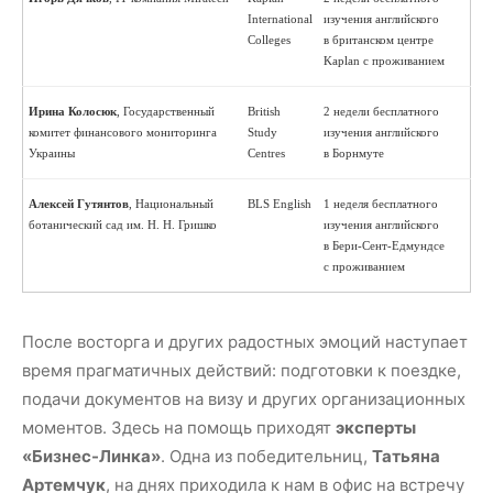
International
изучения английского
Colleges
в британском центре
Kaplan с проживанием
Ирина Колосюк
, Государственный
British
2 недели бесплатного
комитет финансового мониторинга
Study
изучения английского
Украины
Centres
в Борнмуте
Алексей Гутянтов
, Национальный
BLS English
1 неделя бесплатного
ботанический сад им. Н. Н. Гришко
изучения английского
в Бери-Сент-Едмундсе
с проживанием
После восторга и других радостных эмоций наступает
время прагматичных действий: подготовки к поездке,
подачи документов на визу и других организационных
моментов. Здесь на помощь приходят
эксперты
«Бизнес-Линка»
. Одна из победительниц,
Татьяна
Артемчук
, на днях приходила к нам в офис на встречу