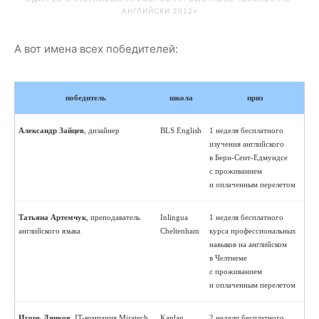
АНГЛИЙСКИ 2012»
А вот имена всех победителей:
победитель
школа
приз
Александр Зайцев
, дизайнер
BLS English
1 неделя бесплатного
изучения английского
в Бери-Сент-Едмундсе
с проживанием
и оплаченным перелетом
Татьяна Артемчук
, преподаватель
Inlingua
1 неделя бесплатного
английского языка
Cheltenham
курса профессиональных
навыков на английском
в Челтнеме
с проживанием
и оплаченным перелетом
Игорь Дячков
, IT-компания Miratech
Kaplan
2 недели бесплатного