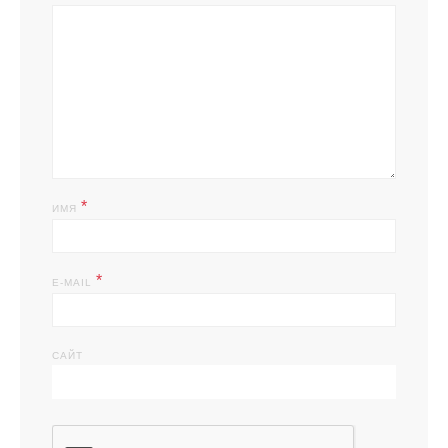
*
ИМЯ
*
E-MAIL
САЙТ