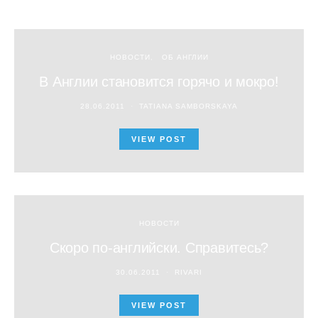
НОВОСТИ
ОБ АНГЛИИ
В Англии становится горячо и мокро!
28.06.2011
TATIANA SAMBORSKAYA
VIEW POST
НОВОСТИ
Скоро по-английски. Справитесь?
30.06.2011
RIVARI
VIEW POST