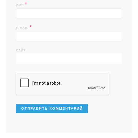
*
ИМЯ
*
E-MAIL
САЙТ