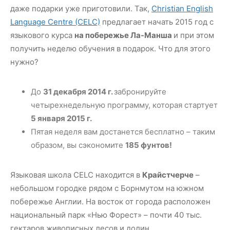
даже подарки уже приготовили. Так,
Christian English
Language Centre (CELC)
предлагает начать 2015 год с
языкового курса
на побережье Ла-Манша
и при этом
получить неделю обучения в подарок. Что для этого
нужно?
До
31 декабря 2014 г.
забронируйте
четырехнедельную программу, которая стартует
5 января 2015 г.
Пятая неделя вам достанется бесплатно – таким
образом, вы сэкономите
185 фунтов!
Языковая школа CELC находится в
Крайстчерче
–
небольшом городке рядом с Борнмутом на южном
побережье Англии. На восток от города расположен
национальный парк «Нью Форест» – почти 40 тыс.
гектаров живописных лесов и долин.