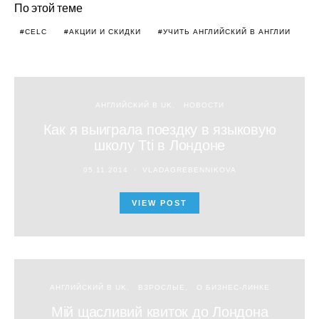
По этой теме
CELC
АКЦИИ И СКИДКИ
УЧИТЬ АНГЛИЙСКИЙ В АНГЛИИ
АНГЛИЙСКИЙ В UK
НОВОСТИ
Как я выиграла поездку в языковую
школу Tti в Лондоне
05.11.2014
VLADAGREBENNIKOVA
VIEW POST
АНГЛИЙСКИЙ В UK
ВЗРОСЛЫЕ
О БИЗНЕС-ЛИНКЕ
Мій щасливий квиток до Лондона