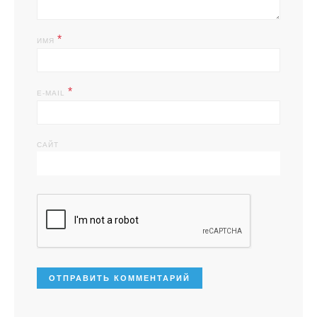
*
ИМЯ
*
E-MAIL
САЙТ