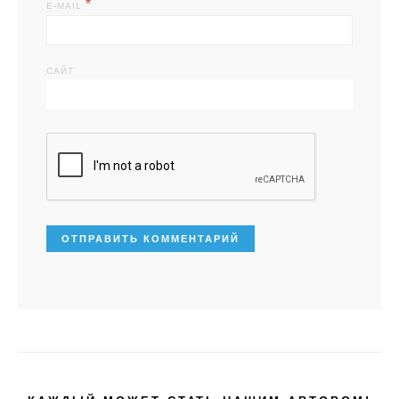
*
E-MAIL
САЙТ