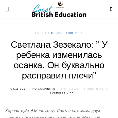
СРЕДНЕЕ ОБРАЗОВАНИЕ В UK
Светлана Зезекало: ” У
ребенка изменилась
осанка. Он буквально
расправил плечи”
03.11.2017
NO COMMENTS
1.6K VIEWS
3 MINUTE READ
BUSINESS LINK
Здравствуйте! Меня зовут Светлана, я мама двух
учеников британских школ-пансионов. Младший