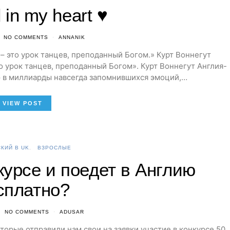
 in my heart ♥
NO COMMENTS
ANNANIK
это урок танцев, преподанный Богом.» Курт Воннегут
урок танцев, преподанный Богом». Курт Воннегут Англия-
 в миллиарды навсегда запомнившихся эмоций,…
VIEW POST
КИЙ В UK
ВЗРОСЛЫЕ
курсе и поедет в Англию
сплатно?
NO COMMENTS
ADUSAR
торые отправили нам свои на заявки участие в конкурсе 50