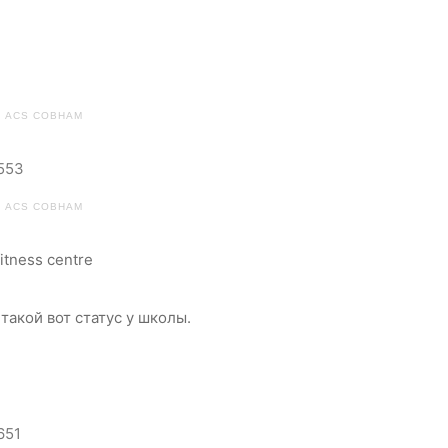
ACS COBHAM
ACS COBHAM
fitness centre
от такой вот статус у школы.