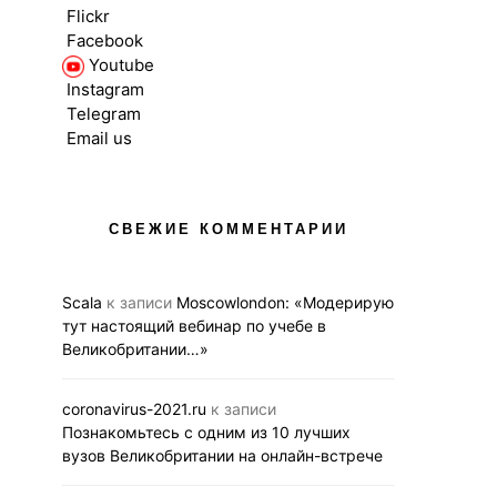
Flickr
Facebook
Youtube
Instagram
Telegram
Email us
АНГЛИЙСКИЙ В UK
ВЗРОСЛЫЕ
НОВОСТ
ВЫСШЕЕ ОБРАЗОВАНИЕ В UK
ДЕТИ
СРЕДНЕЕ ОБРАЗО
НОВОСТИ
СВЕЖИЕ КОММЕНТАРИИ
Как это дел
СРЕДНЕЕ ОБРАЗОВАНИЕ В UK
школах-пан
Вторая виртуальная
вебинар Ellesm
выставка британского
Scala
к записи
Moscowlondon: «Модерирую
30 ию
образования 29 и 30
тут настоящий вебинар по учебе в
сентября
Великобритании…»
24.07.2020
BUS
21.09.2020
BUSINESS LINK
coronavirus-2021.ru
к записи
Познакомьтесь с одним из 10 лучших
вузов Великобритании на онлайн-встрече