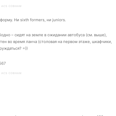
ACS COBHAM
орму. Ни sixth formers, ни juniors.
одно – сидят на земле в ожидании автобуса (см. выше),
тен во время ланча (столовая на первом этаже, шкафчики,
руждаться? =))
ACS COBHAM