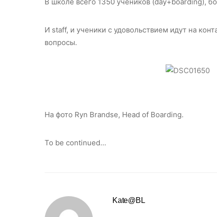
В школе всего 1350 учеников (day+boarding), б
И staff, и ученики с удовольствием идут на кон
вопросы.
На фото Ryn Brandse, Head of Boarding.
To be continued…
Kate@BL