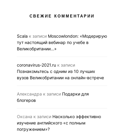
АНГЛИЙСКИЙ В UK
ВЗРОСЛЫЕ
АНГЛИЙСКИЙ В UK
ВЫСШЕЕ ОБРАЗОВАНИЕ В UK
ДЕТИ
ЭКСПЕРТНЫЕ
НОВОСТИ
СВЕЖИЕ КОММЕНТАРИИ
Как подчеркнут
СРЕДНЕЕ ОБРАЗОВАНИЕ В UK
ваши языковые
Приглашаем на первую
7 подсказок
виртуальную выставку
Scala
к записи
Moscowlondon: «Модерирую
британского образования
тут настоящий вебинар по учебе в
13.03.2020
BUS
Великобритании…»
15.06.2020
BUSINESS LINK
coronavirus-2021.ru
к записи
Познакомьтесь с одним из 10 лучших
вузов Великобритании на онлайн-встрече
Александра
к записи
Подарки для
блогеров
Оксана
к записи
Насколько эффективно
изучение английского «с полным
погружением»?