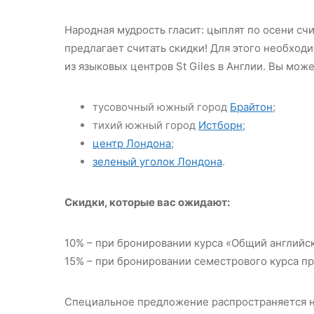
Народная мудрость гласит: цыплят по осени счит
предлагает считать скидки! Для этого необход
из языковых центров St Giles в Англии. Вы мож
тусовочный южный город
Брайтон
;
тихий южный город
Истборн
;
центр Лондона
;
зеленый уголок Лондона
.
Скидки, которые вас ожидают:
10% – при бронировании курса «Общий английс
15% – при бронировании семестрового курса п
Специальное предложение распространяется н