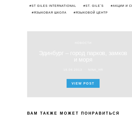
ST GILES INTERNATIONAL
ST. GILE`S
АКЦИИ И С
ЯЗЫКОВАЯ ШКОЛА
ЯЗЫКОВОЙ ЦЕНТР
НОВОСТИ
Эдинбург – город парков, замков
и моря
18.06.2013
NINA_HR
VIEW POST
ВАМ ТАКЖЕ МОЖЕТ ПОНРАВИТЬСЯ