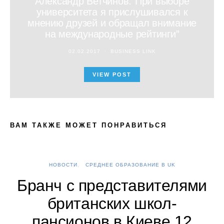
Александр Ветчинов:”При выборе
университета я прислушивался к
мнению друзей и обращал внимание
на международные рейтинги”
02.02.2017
BUSINESS LINK
VIEW POST
ВАМ ТАКЖЕ МОЖЕТ ПОНРАВИТЬСЯ
НОВОСТИ
СРЕДНЕЕ ОБРАЗОВАНИЕ В UK
А
Бранч с представителями
британских школ-
пансионов в Киеве 12