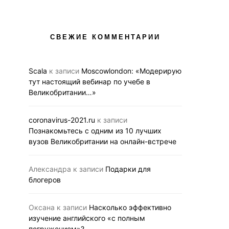
ВЫСШЕЕ ОБРАЗОВАНИЕ В UK
ВЫСШЕЕ ОБРАЗОВ
НОВОСТИ
НОВОС
СВЕЖИЕ КОММЕНТАРИИ
Вебинар 12 ноября для
Познакомьтесь 
тех, кто мечтает получить
10 лучших
образование в Лондоне
Великобри
Scala
к записи
Moscowlondon: «Модерирую
на онлайн-
тут настоящий вебинар по учебе в
05.11.2020
BUSINESS LINK
Великобритании…»
29.10.2020
BUS
coronavirus-2021.ru
к записи
Познакомьтесь с одним из 10 лучших
вузов Великобритании на онлайн-встрече
Александра
к записи
Подарки для
блогеров
Оксана
к записи
Насколько эффективно
изучение английского «с полным
погружением»?