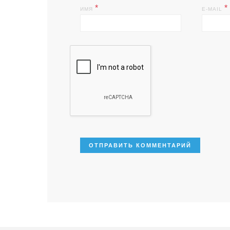
*
*
ИМЯ
E-MAIL