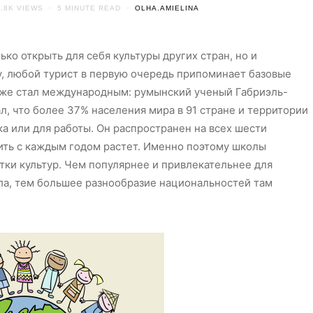
1.8K VIEWS
5 MINUTE READ
OLHA.AMIELINA
ко открыть для себя культуры других стран, но и
у, любой турист в первую очередь припоминает базовые
 уже стал международным: румынский ученый Габриэль-
л, что более 37% населения мира в 91 стране и территории
ка или для работы. Он распространен на всех шести
ить с каждым годом растет. Именно поэтому школы
тки культур. Чем популярнее и привлекательнее для
ола, тем большее разнообразие национальностей там