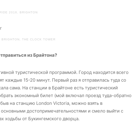
RIDE 2016, BRIGHTON
, BRIGHTON, THE CLOCK TOWER
тправиться из Брайтона?
тивной туристической программой. Город находится всего
ят каждые 15-20 минут. Первый раз я отправилась туда со
ала сама. На станции в Брайтоне есть туристический
обрать экономный билет (мой включал проезд туда-обратно
ибыв на станцию London Victoria, можно взять в
с основными достопримечательностями и смело выйти с
тах ходьбы от Букингемского дворца.