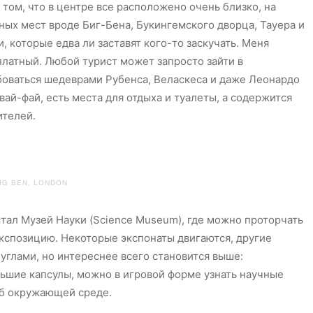
том, что в центре все расположено очень близко, на
дных мест вроде Биг-Бена, Букингемского дворца, Тауера и
, которые едва ли заставят кого-то заскучать. Меня
платный. Любой турист может запросто зайти в
юбоваться шедеврами Рубенса, Веласкеса и даже Леонардо
вай-фай, есть места для отдыха и туалеты, а содержится
ителей.
IG BEN, LONDON
ал Музей Науки (Science Museum), где можно проторчать
кспозицию. Некоторые экспонаты двигаются, другие
углами, но интереснее всего становится выше:
льшие капсулы, можно в игровой форме узнать научные
 об окружающей среде.