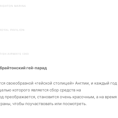
RIGHTON MARINA
ROYAL PAVILION
TISH AIRWAYS I360
брайтонский гей-парад
ется своеобразной «гейской столицей» Англии, и каждый год
целью которого является сбор средств на
од преображается, становится очень красочным, а на время
траны, чтобы поучаствовать или посмотреть.