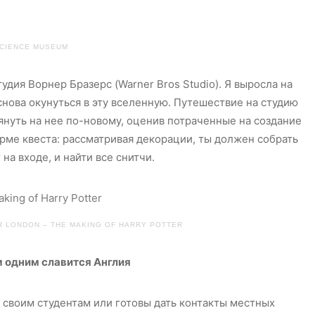
CIENCE MUSEUM
дия Ворнер Бразерс (Warner Bros Studio). Я выросла на
снова окунуться в эту вселенную. Путешествие на студию
януть на нее по-новому, оценив потраченные на создание
орме квеста: рассматривая декорации, ты должен собрать
на входе, и найти все снитчи.
R LONDON – THE MAKING OF HARRY POTTER
 одним славится Англия
своим студентам или готовы дать контакты местных