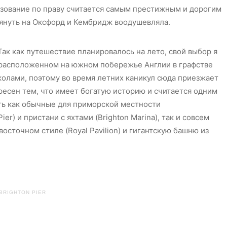
азование по праву считается самым престижным и дорогим
глянуть на Оксфорд и Кембридж воодушевляла.
ак как путешествие планировалось на лето, свой выбор я
 расположенном на южном побережье Англии в графстве
олами, поэтому во время летних каникул сюда приезжает
ресен тем, что имеет богатую историю и считается одним
ить как обычные для приморской местности
er) и пристани с яхтами (Brighton Marina), так и совсем
осточном стиле (Royal Pavilion) и гигантскую башню из
BRIGHTON PIER