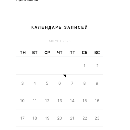
КАЛЕНДАРЬ ЗАПИСЕЙ
АВГУСТ 2026
ПН
ВТ
СР
ЧТ
ПТ
СБ
ВС
1
2
3
4
5
6
7
8
9
10
11
12
13
14
15
16
17
18
19
20
21
22
23