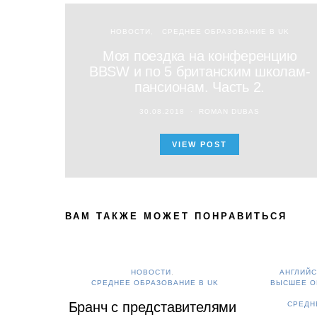
НОВОСТИ
СРЕДНЕЕ ОБРАЗОВАНИЕ В UK
Моя поездка на конференцию
BBSW и по 5 британским школам-
пансионам. Часть 2.
30.08.2018
ROMAN DUBAS
VIEW POST
ВАМ ТАКЖЕ МОЖЕТ ПОНРАВИТЬСЯ
НОВОСТИ
АНГЛИЙС
СРЕДНЕЕ ОБРАЗОВАНИЕ В UK
ВЫСШЕЕ О
Бранч с представителями
СРЕДН