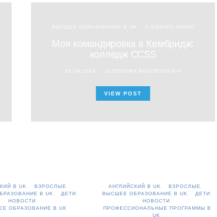
ВЫСШЕЕ ОБРАЗОВАНИЕ В UK
О БИЗНЕС-ЛИНКЕ
Моя командировка в Кембридж:
колледж CCSS
28.09.2018
ELEONORA RADZIEVSKAYA
VIEW POST
КИЙ В UK
ВЗРОСЛЫЕ
АНГЛИЙСКИЙ В UK
ВЗРОСЛЫЕ
БРАЗОВАНИЕ В UK
ДЕТИ
ВЫСШЕЕ ОБРАЗОВАНИЕ В UK
ДЕТИ
НОВОСТИ
НОВОСТИ
ЕЕ ОБРАЗОВАНИЕ В UK
ПРОФЕССИОНАЛЬНЫЕ ПРОГРАММЫ В
UK