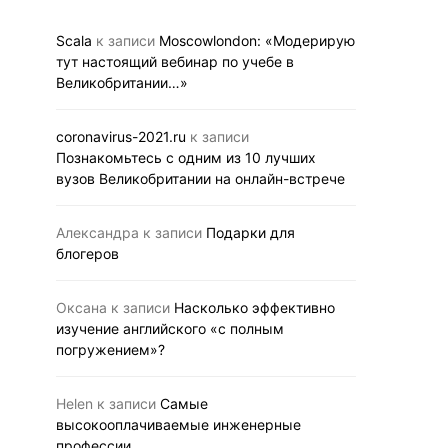
школах-пан
Вторая виртуальная
вебинар Ellesm
выставка британского
Scala
к записи
Moscowlondon: «Модерирую
30 ию
образования 29 и 30
тут настоящий вебинар по учебе в
сентября
Великобритании…»
24.07.2020
BUS
21.09.2020
BUSINESS LINK
coronavirus-2021.ru
к записи
Познакомьтесь с одним из 10 лучших
вузов Великобритании на онлайн-встрече
Александра
к записи
Подарки для
блогеров
Оксана
к записи
Насколько эффективно
изучение английского «с полным
погружением»?
Helen
к записи
Самые
высокооплачиваемые инженерные
профессии