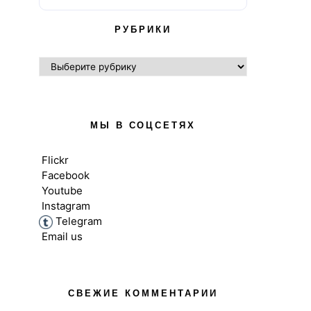
РУБРИКИ
РУБРИКИ
МЫ В СОЦСЕТЯХ
Flickr
Facebook
Youtube
Instagram
Telegram
Email us
АНГЛИЙСКИЙ В UK
ВЗРОСЛЫЕ
НОВОСТ
ВЫСШЕЕ ОБРАЗОВАНИЕ В UK
ДЕТИ
СРЕДНЕЕ ОБРАЗО
НОВОСТИ
СВЕЖИЕ КОММЕНТАРИИ
Как это дел
СРЕДНЕЕ ОБРАЗОВАНИЕ В UK